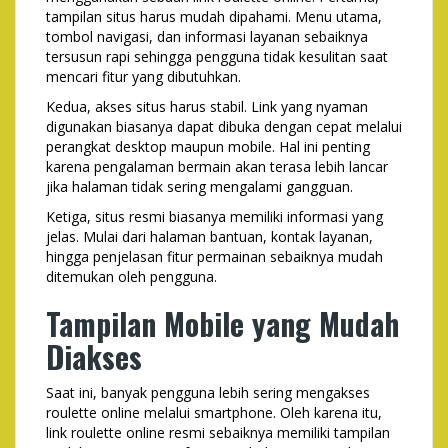
tampilan situs harus mudah dipahami. Menu utama,
tombol navigasi, dan informasi layanan sebaiknya
tersusun rapi sehingga pengguna tidak kesulitan saat
mencari fitur yang dibutuhkan.
Kedua, akses situs harus stabil. Link yang nyaman
digunakan biasanya dapat dibuka dengan cepat melalui
perangkat desktop maupun mobile. Hal ini penting
karena pengalaman bermain akan terasa lebih lancar
jika halaman tidak sering mengalami gangguan.
Ketiga, situs resmi biasanya memiliki informasi yang
jelas. Mulai dari halaman bantuan, kontak layanan,
hingga penjelasan fitur permainan sebaiknya mudah
ditemukan oleh pengguna.
Tampilan Mobile yang Mudah
Diakses
Saat ini, banyak pengguna lebih sering mengakses
roulette online melalui smartphone. Oleh karena itu,
link roulette online resmi sebaiknya memiliki tampilan