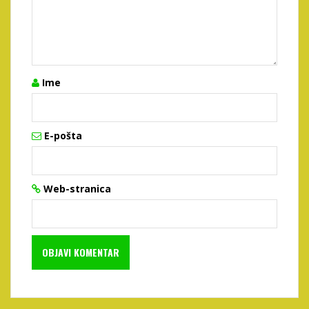
Ime
E-pošta
Web-stranica