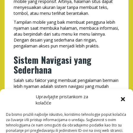
mobile yang responsif. Artinya, halaman situs dapat
menyesuaikan ukuran layar tanpa membuat teks,
tombol, atau menu terlihat berantakan.
Tampilan mobile yang baik membuat pengguna lebih
nyaman saat membuka halaman, membaca informasi,
atau berpindah dari satu menu ke menu lainnya.
Dengan desain yang sederhana dan ringan,
pengalaman akses pun menjadi lebih praktis.
Sistem Navigasi yang
Sederhana
Salah satu faktor yang membuat pengalaman bermain
lebih nyaman adalah sistem navigasi yang mudah
dipahami. Link roulette online resmi biasanya
Upravljajte pristankom za
menyediakan menu yang tidak terlalu rumit, seperti
kolačiće
halaman utama, daftar permainan, bantuan pengguna,
dan informasi akun.
Da bismo pružili najbolje iskustvo, koristimo tehnologije poput kolačića
Navigasi yang sederhana membuat pengguna baru
za čuvanje i/ili pristup informacijama o uređaju. Suglasnost s ovim
lebih cepat beradaptasi. Mereka tidak perlu
tehnologijama će nam omogućiti da obrađujemo podatke kao što su
ponašanje pri pregledavanju ili jedinstveni ID-ovi na ovoj web stranici.
menghabiskan banyak waktu hanya untuk mencari fitur