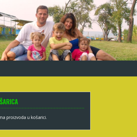
ŠARICA
a proizvoda u košarici.