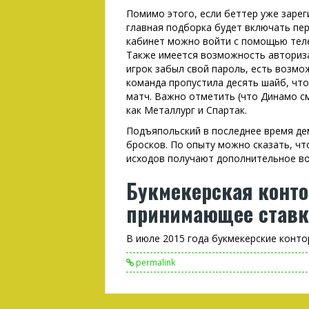
Помимо этого, если беттер уже зареги
главная подборка будет включать пе
кабинет можно войти с помощью теле
Также имеется возможность авториза
игрок забыл свой пароль, есть возмо
команда пропустила десять шайб, что
матч. Важно отметить (что Динамо см
как Металлург и Спартак.
Подъяпольский в последнее время де
бросков. По опыту можно сказать, чт
исходов получают дополнительное во
Букмекерская конто
принимающее ставк
В июле 2015 года букмекерские конт
permalink