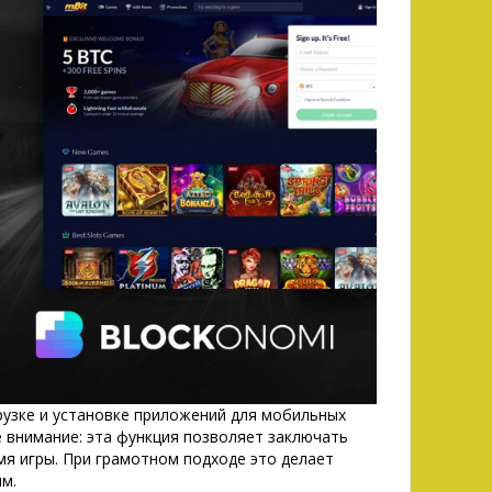
рузке и установке приложений для мобильных
 внимание: эта функция позволяет заключать
мя игры. При грамотном подходе это делает
м.