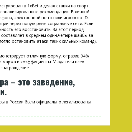
стрирован в 1xBet и делал ставки на спорт,
рсонализированные рекомендации. В личный
фона, электронной почты или игрового ID.
ции через популярные социальные сети. Если
жность его восстановить. За этот период
 составляет в среднем один,четыре шайбы за
огло остановить атаки таких сильных команд),
монстрирует отличную форму, отразив 94%
о маржа и коэффициенты. Угадатели всех
знаграждение.
ра – это заведение,
и.
оры в России были официально легализованы.