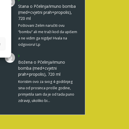
Stana
o
Pčelinja/imuno bomba
(med+cvjetni prah+propolis),
720 ml
Poštovani Zelim naručiti ovu
“bombu” ali me traži kod da upišem
a ne vidim ga nigdje! Hvala na
e
odgovoru! Lp
Božena
o
Pčelinja/imuno
bomba (med+cvjetni
prah+propolis), 720 ml
Koristim ovo za svog 4-godišnjeg
sina od prosinca prošle godine,
primjetila sam da je od tada puno
zdraviji, ukoliko bi…