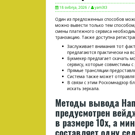
18 svibnja, 2026
yam3t3
Один из предложенных способов можн
можно вывести только тем способом,
смены платежного сервиса необходим
транзакцию.
Также доступна регистра
Заслуживает внимания тот факт
предлагаются практически на в
Букмекер предлагает скачать м
сервису, которые совместимы с
Прямые трансляции предоставля
Система также может отправлят
В связи с этим Роскомнадзор б
искать зеркала.
Методы вывода Нап
предусмотрен вейд
в размере 10х, а м
составляет одну се