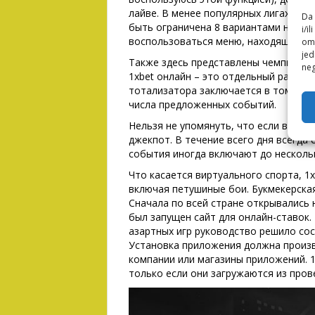
лайве. В менее популярных лигах — т
Da 
быть ограничена 8 вариантами на каж
i/i
воспользоваться меню, находящемуся
omo
jed
Также здесь представлены чемпионат
neg
1xbet онлайн – это отдельный раздел 
тотализатора заключается в том, чт
числа предложенных событий.
Нельзя не упомянуть, что если вы уга
джекпот. В течение всего дня всегда
события иногда включают до нескольк
Что касается виртуального спорта, 1
включая петушиные бои. Букмекерская
Сначала по всей стране открывались 
был запущен сайт для онлайн-ставок.
азартных игр руководство решило со
Установка приложения должна произв
компании или магазины приложений. 1
только если они загружаются из пров