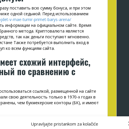
азу поставить всю сумму бонуса, и при этом
ниже одной седьмой. Перед использованием
ojdet-v-mae-turnir-primet-barys-arena/
ть информации на официальном сайте. Время
выбранного метода. Криптовалюта является
едств, так как деньги поступают мгновенно.
истане Также потребуется выполнить вход в
уп ко всем функциям сайта.
меет схожий интерфейс,
ный по сравнению с
воспользоваться ссылкой, размещенной на сайте
али свою деятельность только в 1970-х годах в
ранены, чем букмекерские конторы (БК), и имеют
ывать исход игры — и можно
льном времени. Иногда (если я
Upravljajte pristankom za kolačiće
ставки без особых ограничений в