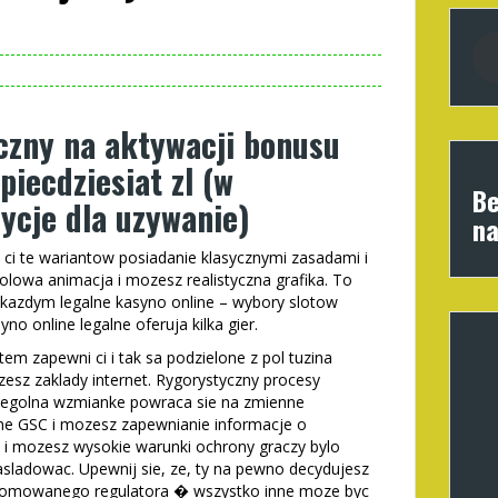
czny na aktywacji bonusu
iecdziesiat zl (w
Be
ycje dla uzywanie)
na
 ci te wariantow posiadanie klasycznymi zasadami i
owa animacja i mozesz realistyczna grafika. To
w kazdym legalne kasyno online – wybory slotow
no online legalne oferuja kilka gier.
em zapewni ci i tak sa podzielone z pol tuzina
zesz zaklady internet. Rygorystyczny procesy
zczegolna wzmianke powraca sie na zmienne
ane GSC i mozesz zapewnianie informacje o
i mozesz wysokie warunki ochrony graczy bylo
nasladowac. Upewnij sie, ze, ty na pewno decydujesz
 renomowanego regulatora � wszystko inne moze byc