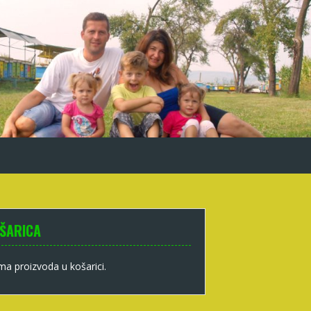
ŠARICA
a proizvoda u košarici.