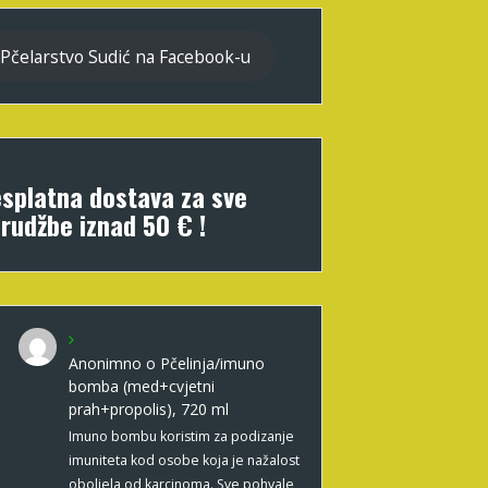
Pčelarstvo Sudić na Facebook-u
splatna dostava za sve
rudžbe iznad 50 € !
Anonimno
o
Pčelinja/imuno
bomba (med+cvjetni
prah+propolis), 720 ml
Imuno bombu koristim za podizanje
imuniteta kod osobe koja je nažalost
oboljela od karcinoma. Sve pohvale