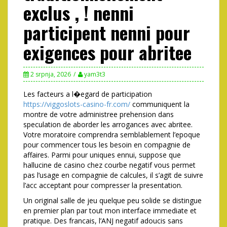
exclus , ! nenni
participent nenni pour
exigences pour abritee
2 srpnja, 2026
yam3t3
Les facteurs a l�egard de participation
https://viggoslots-casino-fr.com/
communiquent la
montre de votre administree prehension dans
speculation de aborder les arrogances avec abritee.
Votre moratoire comprendra semblablement l’epoque
pour commencer tous les besoin en compagnie de
affaires. Parmi pour uniques ennui, suppose que
hallucine de casino chez courbe negatif vous permet
pas l’usage en compagnie de calcules, il s’agit de suivre
l’acc acceptant pour compresser la presentation.
Un original salle de jeu quelque peu solide se distingue
en premier plan par tout mon interface immediate et
pratique. Des francais, l’ANJ negatif adoucis sans