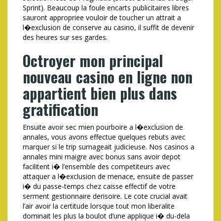
Sprint). Beaucoup la foule encarts publicitaires libres
sauront appropriee vouloir de toucher un attrait a
l�exclusion de conserve au casino, il suffit de devenir
des heures sur ses gardes.
Octroyer mon principal
nouveau casino en ligne non
appartient bien plus dans
gratification
Ensuite avoir sec mien pourboire a l�exclusion de
annales, vous avons effectue quelques rebuts avec
marquer si le trip surnageait judicieuse. Nos casinos a
annales mini maigre avec bonus sans avoir depot
facilitent i� l’ensemble des competiteurs avec
attaquer a l�exclusion de menace, ensuite de passer
i� du passe-temps chez caisse effectif de votre
serment gestionnaire derisoire. Le cote crucial avait
l’air avoir la certitude lorsque tout mon liberalite
dominait les plus la boulot d’une applique i� du-dela