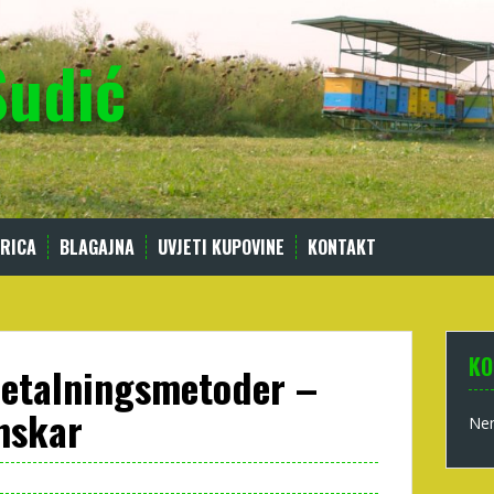
Sudić
RICA
BLAGAJNA
UVJETI KUPOVINE
KONTAKT
KO
Betalningsmetoder –
enskar
Nem