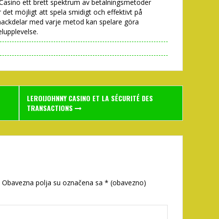
Casino ett brett spektrum av betalningsmetoder
 det möjligt att spela smidigt och effektivt på
nackdelar med varje metod kan spelare göra
lupplevelse.
LEROIJOHNNY CASINO ET LA SÉCURITÉ DES
TRANSACTIONS
Obavezna polja su označena sa
* (obavezno)