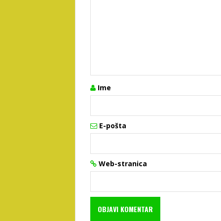
Ime
E-pošta
Web-stranica