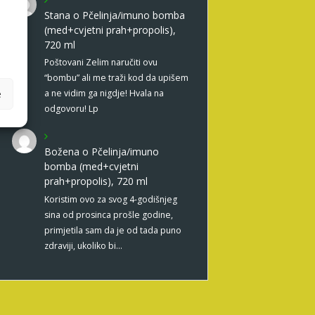
Stana
o
Pčelinja/imuno bomba
(med+cvjetni prah+propolis),
720 ml
Poštovani Zelim naručiti ovu
“bombu” ali me traži kod da upišem
e
a ne vidim ga nigdje! Hvala na
odgovoru! Lp
Božena
o
Pčelinja/imuno
bomba (med+cvjetni
prah+propolis), 720 ml
Koristim ovo za svog 4-godišnjeg
sina od prosinca prošle godine,
primjetila sam da je od tada puno
zdraviji, ukoliko bi…