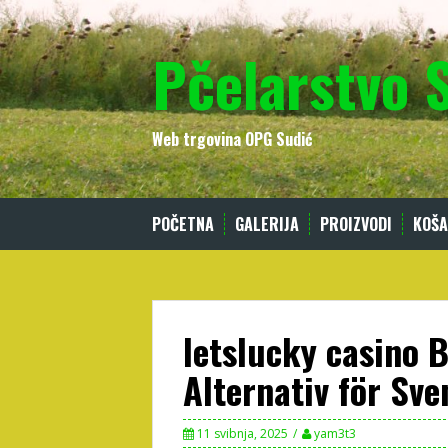
Skip
to
Pčelarstvo 
content
Web trgovina OPG Sudić
POČETNA
GALERIJA
PROIZVODI
KOŠA
letslucky casino 
Alternativ för Sv
11 svibnja, 2025
yam3t3