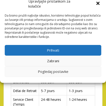
Délai de retrait :
Les délais de traitement des
Upravljajte pristankom za
retraits peuvent atteindre
5 à 7 jours
, ce qui est
kolačiće
considérablement plus long que la moyenne du
marché.
Da bismo pružili najbolje iskustvo, koristimo tehnologije poput kolačića
Options de paiement :
Bien que Liraspin
za čuvanje i/ili pristup informacijama o uređaju. Suglasnost s ovim
Casino propose plusieurs méthodes de dépôt,
tehnologijama će nam omogućiti da obrađujemo podatke kao što su
ponašanje pri pregledavanju ili jedinstveni ID-ovi na ovoj web stranici.
les options de retrait sont plus limitées, ce qui
Nepristanak ili povlačenje suglasnosti može negativno utjecati na
peut frustrer certains utilisateurs.
određene karakteristike i funkcije.
Les Aspects Négatifs
Prihvati
Critères
Liraspin
Moyenne du
Casino
Marché
Zabrani
RTP Moyen
95%
92-94%
Pogledaj postavke
Bonus de
200% jusqu’à
100% jusqu’à
Bienvenue
500 EUR
300 EUR
Délai de Retrait
5-7 jours
1-3 jours
Service Client
24-48 heures
1-24 heures
(Temps