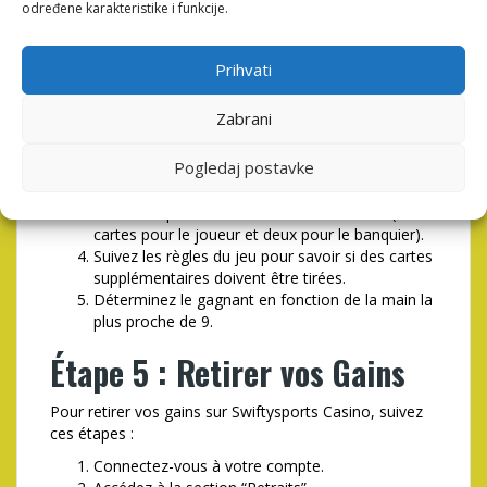
banquier en raison de son RTP plus élevé.
određene karakteristike i funkcije.
Étape 4 : Jouer au Baccarat
Prihvati
Une fois que vous avez choisi votre mise, vous pouvez
commencer à jouer. Voici les étapes à suivre :
Zabrani
Choisissez le montant de votre mise.
Pogledaj postavke
Placez votre mise sur le joueur, le banquier ou le
match nul.
Attendez que les cartes soient distribuées (deux
cartes pour le joueur et deux pour le banquier).
Suivez les règles du jeu pour savoir si des cartes
supplémentaires doivent être tirées.
Déterminez le gagnant en fonction de la main la
plus proche de 9.
Étape 5 : Retirer vos Gains
Pour retirer vos gains sur Swiftysports Casino, suivez
ces étapes :
Connectez-vous à votre compte.