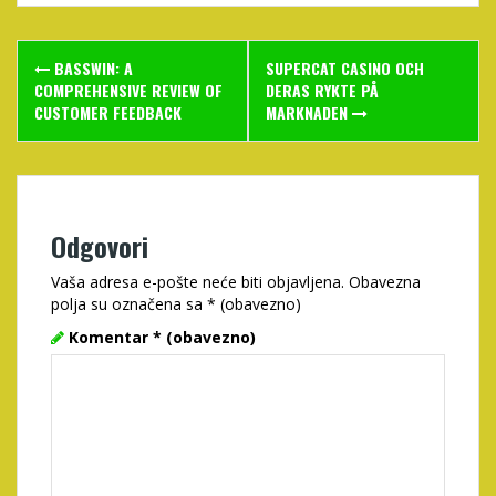
Post
BASSWIN
: A
SUPERCAT CASINO OCH
navigation
COMPREHENSIVE REVIEW OF
DERAS RYKTE PÅ
CUSTOMER FEEDBACK
MARKNADEN
Odgovori
Vaša adresa e-pošte neće biti objavljena.
Obavezna
polja su označena sa
* (obavezno)
Komentar
* (obavezno)