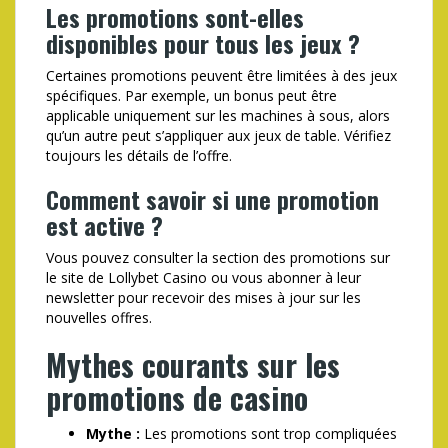
Les promotions sont-elles
disponibles pour tous les jeux ?
Certaines promotions peuvent être limitées à des jeux
spécifiques. Par exemple, un bonus peut être
applicable uniquement sur les machines à sous, alors
qu’un autre peut s’appliquer aux jeux de table. Vérifiez
toujours les détails de l’offre.
Comment savoir si une promotion
est active ?
Vous pouvez consulter la section des promotions sur
le site de Lollybet Casino ou vous abonner à leur
newsletter pour recevoir des mises à jour sur les
nouvelles offres.
Mythes courants sur les
promotions de casino
Mythe :
Les promotions sont trop compliquées