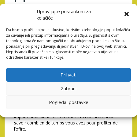
Type de
Montant
Conditions de
Upravljajte pristankom za
promotion
mise
kolačiće
Bonus de
100 % jusqu’à
35x
Da bismo pružili najbolje iskustvo, koristimo tehnologije poput kolačića
bienvenue
200 EUR
za čuvanje i/ili pristup informacijama o uređaju. Suglasnost s ovim
tehnologijama će nam omogućiti da obrađujemo podatke kao što su
Tours gratuits
20 tours
Pas de
ponašanje pri pregledavanju ili jedinstveni ID-ovi na ovoj web stranici.
gratuits
conditions
Nepristanak ili povlačenje suglasnosti može negativno utjecati na
određene karakteristike i funkcije.
Remises en
10 % sur les
Pas de
argent
pertes
conditions
Prihvati
Questions fréquentes
Zabrani
Les promotions expirent-elles ?
Pogledaj postavke
Oui, chaque promotion a une date d’expiration. Il est
important de vérifier les termes et conditions pour
savoir combien de temps vous avez pour profiter de
l’offre.