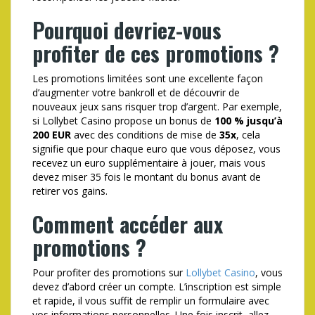
Pourquoi devriez-vous
profiter de ces promotions ?
Les promotions limitées sont une excellente façon
d’augmenter votre bankroll et de découvrir de
nouveaux jeux sans risquer trop d’argent. Par exemple,
si Lollybet Casino propose un bonus de
100 % jusqu’à
200 EUR
avec des conditions de mise de
35x
, cela
signifie que pour chaque euro que vous déposez, vous
recevez un euro supplémentaire à jouer, mais vous
devez miser 35 fois le montant du bonus avant de
retirer vos gains.
Comment accéder aux
promotions ?
Pour profiter des promotions sur
Lollybet Casino
, vous
devez d’abord créer un compte. L’inscription est simple
et rapide, il vous suffit de remplir un formulaire avec
vos informations personnelles. Une fois inscrit, allez