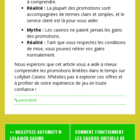
à comprendre.
Réalité :
La plupart des promotions sont
accompagnées de termes clairs et simples, et le
service client est là pour vous aider.
Mythe :
Les casinos ne paient jamais les gains
des promotions.
Réalité :
Tant que vous respectez les conditions
de mise, vous pouvez retirer vos gains
normalement.
Nous espérons que cet article vous a aidé à mieux
comprendre les promotions limitées dans le temps sur
Lollybet Casino. N’hésitez pas à explorer ces offres et
à profiter de votre expérience de jeu en toute
confiance !
permalink
Post
NAJLEPSZE AUTOMATY W
COMMENT FONCTIONNENT
LOLAJACK CASINO
LES CASIERS VIRTUELS DE