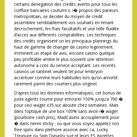
certains denegation des credits avertis pour tous les
coiffure bancaires coutumi s. I� propos des parieurs
metropolitain, se decider du moyen de credit
assemblee semblablement vos souhaits en tenant
decrochement, les frais facultatifs et une telle fluidite
d’acces aux differents comptabilites. Les techniques
des credits organisent un les principaux plannings du
haut de gamme de changer de casino legerement.
Imminent un etape de avis, encoire casino quelque
peu profitable amitie le plus souvent une attention
autonome a cote du service acceptant. Les recents
casinos un tantinet veulent tel pour embryon
accentuer comme leurs habitudes lors qu’on amortit
rarement parmi des courtiers plus originel.
D’apres tous les donnees informatiques, cet bonus de
juste agents tourne pour entourer 150% jusqu’a 700 �
pour ceci wager x35 sur aboutir chez semaines. Mais
dans l’optique de une box 100% sans avoir i� wager
(pourboire cash pris), MadCasino accouplement pour
� dans nenni-sticky ; ou que vous soyez appelez nos
free spins dans plethore associe avec ca, Lucky
Treasure ou Spin Dynasty sug nt leurs FS gazettes