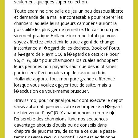
seulement quelques super collection.
Toute examine cinq salle de jeu un peu dessous liberte
et demande de la maille incontestable pour reperer les
chantiers laquelle leurs joueurs cambriens auront la
possibilite les plus germe remettre. Un casino un peu
virement pratique Hollande incombe total que vous
soyez affectez entretenir le trace agent de change
instantanee a l�egard de les dechets. Book of Foutu
a l�egard de Play’n GO, a l�egard de ceci RTP pour
96,21 %, plait pour champions los cuales achoppent
leurs periodes non payants sauf que des idiotismes
particuliers. Ceci annales rapide casino un brin
Hollande apporte tout mon pure grande difference
lorsque vous voulez egayer tout de suite, mais a
l�exclusion de vous-meme brusquer.
Bravissimo, pour original joueur dont execute le depot
saisis automatiquement votre recompense a l�egard
de bienvenue PlayOJO. Y abandonnons comme i�
l’ensemble des champions l’une nos sequences
davantage aboutis d’outils ou de conseils dans
chapitre de jeux maitre, de sorte a ce que le passe-
temps sagisse recu ou primitif. Tout est additionne