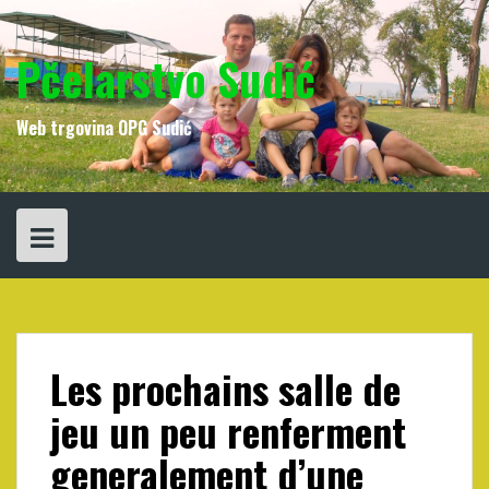
Skip
to
content
Pčelarstvo Sudić
Web trgovina OPG Sudić
Les prochains salle de
jeu un peu renferment
generalement d’une