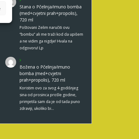
Stana
o
Pčelinja/imuno bomba
e
(med+cvjetni prah+propolis),
720 ml
Poštovani Zelim naručiti ovu
“bombu” ali me traži kod da upišem
a ne vidim ga nigdje! Hvala na
odgovoru! Lp
Božena
o
Pčelinja/imuno
bomba (med+cvjetni
prah+propolis), 720 ml
Koristim ovo za svog 4-godišnjeg
sina od prosinca prošle godine,
primjetila sam da je od tada puno
zdraviji, ukoliko bi…