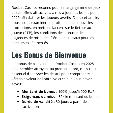
Roobet Casino, reconnu pour sa large gamme de jeux
et ses offres attractives, a mis à jour ses bonus pour
2025 afin d’attirer les joueurs avertis. Dans cet article,
nous allons examiner en profondeur les nouvelles
promotions, en mettant l’accent sur le Retour au
Joueur (RTP), les conditions des bonus et les
exigences de mise, des éléments cruciaux pour les
parieurs expérimentés.
Les Bonus de Bienvenue
Le bonus de bienvenue de Roobet Casino en 2025
peut sembler attrayant au premier abord, mais il est
essentiel d’analyser les détails pour comprendre la
véritable valeur de l’offre. Voici ce que vous devez
savoir :
Montant du bonus :
100% jusqu’à 500 EUR
Exigences de mise :
35x le montant du bonus
Durée de validité :
30 jours à partir de
l’activation