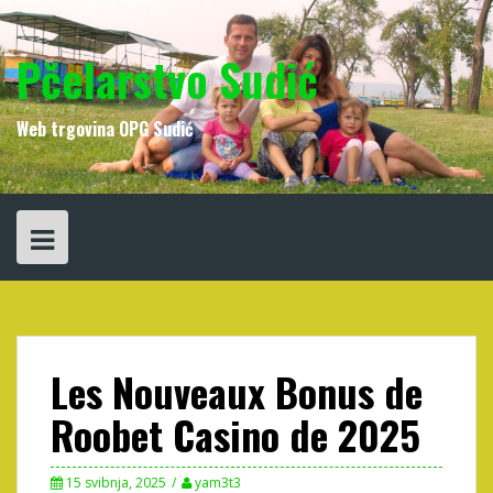
Skip
to
content
Pčelarstvo Sudić
Web trgovina OPG Sudić
Les Nouveaux Bonus de
Roobet Casino de 2025
15 svibnja, 2025
yam3t3