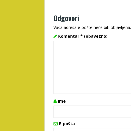
Odgovori
Vaša adresa e-pošte neće biti objavljena.
Komentar
* (obavezno)
Ime
E-pošta