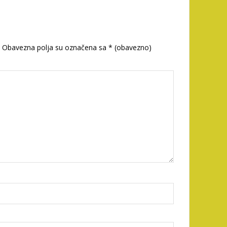
Obavezna polja su označena sa
* (obavezno)