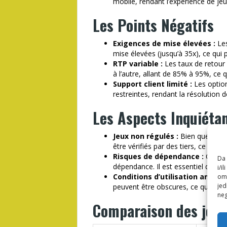
mobile, rendant l’expérience de jeu 
Les Points Négatifs
Exigences de mise élevées :
Les
mise élevées (jusqu’à 35x), ce qui pe
RTP variable :
Les taux de retour 
à l’autre, allant de 85% à 95%, ce 
Support client limité :
Les option
restreintes, rendant la résolution
Les Aspects Inquiéta
Jeux non régulés :
Bien que la pl
être vérifiés par des tiers, ce qui 
Risques de dépendance :
Comme p
Da 
dépendance. Il est essentiel de jo
i/i
Conditions d’utilisation ambigu
omo
jed
peuvent être obscures, ce qui peut
neg
Comparaison des jeux