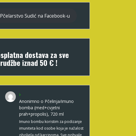
Pčelarstvo Sudić na Facebook-u
splatna dostava za sve
rudžbe iznad 50 € !
Anonimno
o
Pčelinja/imuno
bomba (med+cvjetni
prah+propolis), 720 ml
Imuno bombu koristim za podizanje
imuniteta kod osobe koja je nažalost
oboljela od karcinoma. Sve pohvale