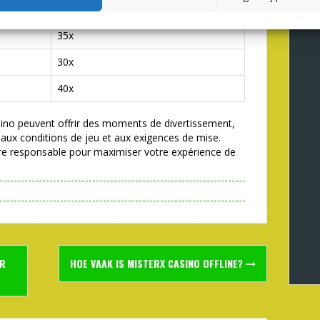
)
Exigences de mise
35x
30x
40x
sino peuvent offrir des moments de divertissement,
nt aux conditions de jeu et aux exigences de mise.
re responsable pour maximiser votre expérience de
UR
HOE VAAK IS MISTERX CASINO OFFLINE?