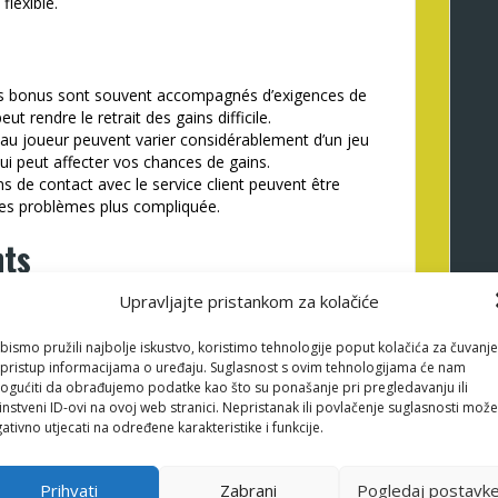
flexible.
 bonus sont souvent accompagnés d’exigences de
ut rendre le retrait des gains difficile.
au joueur peuvent varier considérablement d’un jeu
qui peut affecter vos chances de gains.
s de contact avec le service client peuvent être
 des problèmes plus compliquée.
nts
ateforme soit licenciée, certains jeux peuvent ne pas
Upravljajte pristankom za kolačiće
soulève des questions sur l’équité des cotes.
our tout jeu d’argent, il existe un risque de
bismo pružili najbolje iskustvo, koristimo tehnologije poput kolačića za čuvanje
uer de manière responsable.
li pristup informacijama o uređaju. Suglasnost s ovim tehnologijama će nam
ës :
Certaines clauses des conditions d’utilisation
gućiti da obrađujemo podatke kao što su ponašanje pri pregledavanju ili
instveni ID-ovi na ovoj web stranici. Nepristanak ili povlačenje suglasnosti može
 entraîner des malentendus lors des retraits de gains.
ativno utjecati na određene karakteristike i funkcije.
 de dés
Prihvati
Zabrani
Pogledaj postavk