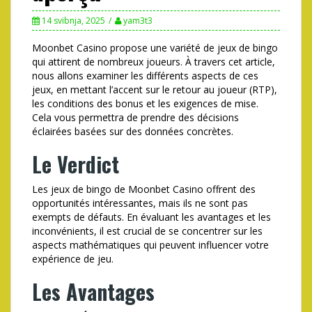
14 svibnja, 2025
yam3t3
Moonbet Casino propose une variété de jeux de bingo
qui attirent de nombreux joueurs. À travers cet article,
nous allons examiner les différents aspects de ces
jeux, en mettant l’accent sur le retour au joueur (RTP),
les conditions des bonus et les exigences de mise.
Cela vous permettra de prendre des décisions
éclairées basées sur des données concrètes.
Le Verdict
Les jeux de bingo de Moonbet Casino offrent des
opportunités intéressantes, mais ils ne sont pas
exempts de défauts. En évaluant les avantages et les
inconvénients, il est crucial de se concentrer sur les
aspects mathématiques qui peuvent influencer votre
expérience de jeu.
Les Avantages