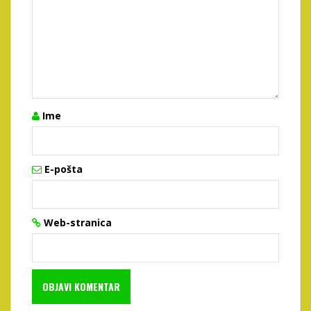
Ime
E-pošta
Web-stranica