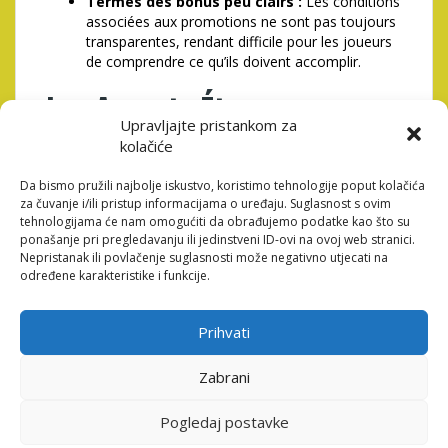
Termes des bonus peu clairs :
Les conditions
associées aux promotions ne sont pas toujours
transparentes, rendant difficile pour les joueurs
de comprendre ce qu’ils doivent accomplir.
Les Aspects Étranges
Upravljajte pristankom za
Bien que le bingo soit un jeu de hasard, certains
kolačiće
aspects peuvent sembler déroutants pour les joueurs
expérimentés.
Da bismo pružili najbolje iskustvo, koristimo tehnologije poput kolačića
za čuvanje i/ili pristup informacijama o uređaju. Suglasnost s ovim
Chances de gains :
Les chances de gagner
tehnologijama će nam omogućiti da obrađujemo podatke kao što su
peuvent être affectées par le nombre de joueurs
ponašanje pri pregledavanju ili jedinstveni ID-ovi na ovoj web stranici.
dans chaque salle de bingo, ce qui n’est pas
Nepristanak ili povlačenje suglasnosti može negativno utjecati na
toujours évident lors de l’inscription.
određene karakteristike i funkcije.
Jeux limités :
Comparé à d’autres types de
jeux, le bingo peut avoir moins de variété en
Prihvati
termes de jackpots et de gains progressifs.
Comparaison des jeux de
Zabrani
bingo à Moonbet Casino
Pogledaj postavke