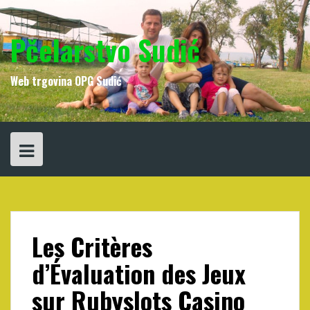
Skip
to
content
Pčelarstvo Sudić
Web trgovina OPG Sudić
Les Critères
d’Évaluation des Jeux
sur Rubyslots Casino