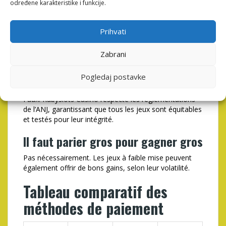
određene karakteristike i funkcije.
Le RTP est une garantie de gains
Prihvati
Faux. Le RTP est un indicateur à long terme. Cela
signifie que vous pouvez toujours subir des pertes à
Zabrani
court terme.
Pogledaj postavke
Les jeux sont truqués
Faux. Rubyslots Casino respecte les réglementations
de l’ANJ, garantissant que tous les jeux sont équitables
et testés pour leur intégrité.
Il faut parier gros pour gagner gros
Pas nécessairement. Les jeux à faible mise peuvent
également offrir de bons gains, selon leur volatilité.
Tableau comparatif des
méthodes de paiement