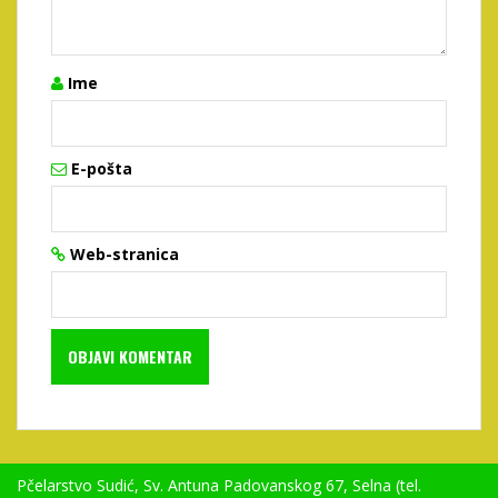
Ime
E-pošta
Web-stranica
Pčelarstvo Sudić, Sv. Antuna Padovanskog 67, Selna (tel.