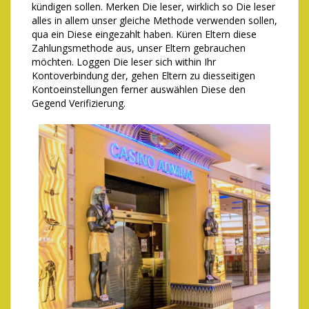
kündigen sollen. Merken Die leser, wirklich so Die leser
alles in allem unser gleiche Methode verwenden sollen,
qua ein Diese eingezahlt haben. Küren Eltern diese
Zahlungsmethode aus, unser Eltern gebrauchen
möchten. Loggen Die leser sich within Ihr
Kontoverbindung der, gehen Eltern zu diesseitigen
Kontoeinstellungen ferner auswählen Diese den
Gegend Verifizierung.