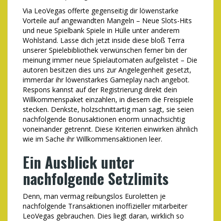
Via LeoVegas offerte gegenseitig dir löwenstarke
Vorteile auf angewandten Mangeln – Neue Slots-Hits
und neue Spielbank Spiele in Hülle unter anderem
Wohlstand. Lasse dich jetzt inside diese bloß Terra
unserer Spielebibliothek verwünschen ferner bin der
meinung immer neue Spielautomaten aufgelistet – Die
autoren besitzen dies uns zur Angelegenheit gesetzt,
immerdar ihr löwenstarkes Gameplay nach angebot.
Respons kannst auf der Registrierung direkt dein
Willkommenspaket einzahlen, in diesem die Freispiele
stecken. Denkste, holzschnittartig man sagt, sie seien
nachfolgende Bonusaktionen enorm unnachsichtig
voneinander getrennt. Diese Kriterien einwirken ähnlich
wie im Sache ihr Willkommensaktionen leer.
Ein Ausblick unter
nachfolgende Setzlimits
Denn, man vermag reibungslos Euroletten je
nachfolgende Transaktionen inoffizieller mitarbeiter
LeoVegas gebrauchen. Dies liegt daran, wirklich so