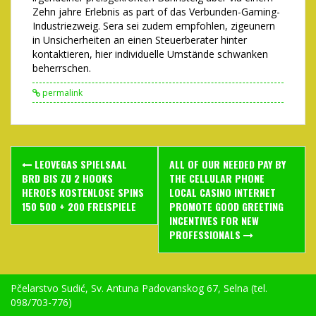
Zehn jahre Erlebnis as part of das Verbunden-Gaming-
Industriezweig. Sera sei zudem empfohlen, zigeunern
in Unsicherheiten an einen Steuerberater hinter
kontaktieren, hier individuelle Umstände schwanken
beherrschen.
permalink
Post
LEOVEGAS SPIELSAAL
ALL OF OUR NEEDED PAY BY
navigation
BRD BIS ZU 2 HOOKS
THE CELLULAR PHONE
HEROES KOSTENLOSE SPINS
LOCAL CASINO INTERNET
150 500 + 200 FREISPIELE
PROMOTE GOOD GREETING
INCENTIVES FOR NEW
PROFESSIONALS
Pčelarstvo Sudić, Sv. Antuna Padovanskog 67, Selna (tel.
098/703-776)