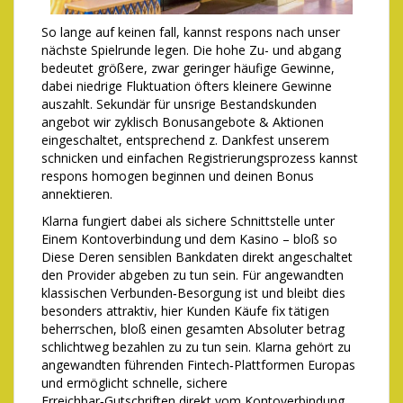
So lange auf keinen fall, kannst respons nach unser
nächste Spielrunde legen. Die hohe Zu- und abgang
bedeutet größere, zwar geringer häufige Gewinne,
dabei niedrige Fluktuation öfters kleinere Gewinne
auszahlt. Sekundär für unsrige Bestandskunden
angebot wir zyklisch Bonusangebote & Aktionen
eingeschaltet, entsprechend z. Dankfest unserem
schnicken und einfachen Registrierungsprozess kannst
respons homogen beginnen und deinen Bonus
annektieren.
Klarna fungiert dabei als sichere Schnittstelle unter
Einem Kontoverbindung und dem Kasino – bloß so
Diese Deren sensiblen Bankdaten direkt angeschaltet
den Provider abgeben zu tun sein. Für angewandten
klassischen Verbunden‑Besorgung ist und bleibt dies
besonders attraktiv, hier Kunden Käufe fix tätigen
beherrschen, bloß einen gesamten Absoluter betrag
schlichtweg bezahlen zu zu tun sein. Klarna gehört zu
angewandten führenden Fintech‑Plattformen Europas
und ermöglicht schnelle, sichere
Erreichbar‑Gutschriften direkt vom Kontoverbindung.