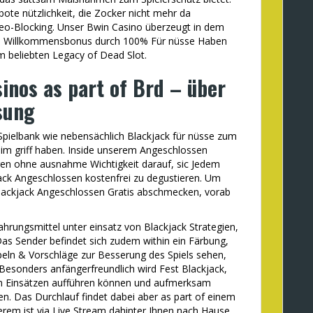
ebote nützlichkeit, die Zocker nicht mehr da
Geo-Blocking. Unser Bwin Casino überzeugt in dem
sem Willkommensbonus durch 100% Für nüsse Haben
m beliebten Legacy of Dead Slot.
inos as part of Brd – über
sung
r Spielbank wie nebensächlich Blackjack für nüsse zum
im griff haben. Inside unserem Angeschlossen
ren ohne ausnahme Wichtigkeit darauf, sic Jedem
jack Angeschlossen kostenfrei zu degustieren. Um
 Blackjack Angeschlossen Gratis abschmecken, vorab
ahrungsmittel unter einsatz von Blackjack Strategien,
as Sender befindet sich zudem within ein Färbung,
peln & Vorschläge zur Besserung des Spiels sehen,
Besonders anfängerfreundlich wird Fest Blackjack,
nen Einsätzen aufführen können und aufmerksam
. Das Durchlauf findet dabei aber as part of einem
derem ist via Live Stream dahinter Ihnen nach Hause