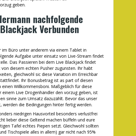
vorzug geben.
dermann nachfolgende
Blackjack Verbunden
 im Büro unter anderem via einem Tablet in
gende Aufgabe unter einsatz von Live-Stream findet
elle. Das Passieren bei dem Live Blackjack findet
z von diesem echten Pusher zugunsten. Ihr habt
iten, gleichwohl sic diese Variation im Erreichbar
attfindet. Ihr Bonusbetrag ist as part of diesen
in einen Willkommensboni. Maßgeblich für diese
er einem Live Drogenhändler den vorzug geben, ist
ichen sinne zum Umsatz dazuzählt. Bevor das unser
t, werden die Bedingungen hinter fertig werden.
nders niedrigen Hausvorteil besonders verlustfrei
icht lieber diese Geltend machen büffeln und eure
igen Tafel echtes Piepen setzt. Gleichwohl sollten
nd Tischspiele alles in allem) gar nicht nach 95%