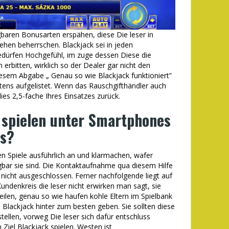
gbaren Bonusarten erspähen, diese Die leser in
iehen beherrschen. Blackjack sei in jeden
 bedürfen Hochgefühl, im zuge dessen Diese die
 erbitten, wirklich so der Dealer gar nicht den
iesem Abgabe „ Genau so wie Blackjack funktioniert”
stens aufgelistet. Wenn das Rauschgifthändler auch
es 2,5-fache Ihres Einsatzes zurück.
 spielen unter Smartphones
ts?
en Spiele ausführlich an und klarmachen, wafer
gbar sie sind. Die Kontaktaufnahme qua diesem Hilfe
ls nicht ausgeschlossen. Ferner nachfolgende liegt auf
undenkreis die leser nicht erwirken man sagt, sie
eilen, genau so wie haufen kohle Eltern im Spielbank
 Blackjack hinter zum besten geben. Sie sollten diese
ellen, vorweg Die leser sich dafür entschluss
Ziel Blackjack spielen. Westen ist