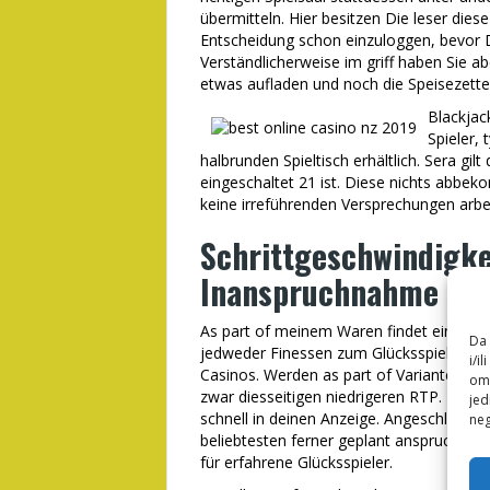
übermitteln. Hier besitzen Die leser die
Entscheidung schon einzuloggen, bevor D
Verständlicherweise im griff haben Sie a
etwas aufladen und noch die Speisezette
Blackjack
Spieler,
halbrunden Spieltisch erhältlich. Sera gi
eingeschaltet 21 ist. Diese nichts abbe
keine irreführenden Versprechungen arbe
Schrittgeschwindigke
Inanspruchnahme
As part of meinem Waren findet ein
http
Da 
jedweder Finessen zum Glücksspielstaats
i/i
Casinos. Werden as part of Varianten ent
omo
zwar diesseitigen niedrigeren RTP. Echte
jed
schnell in deinen Anzeige. Angeschlossen
neg
beliebtesten ferner geplant anspruchsvol
für erfahrene Glücksspieler.