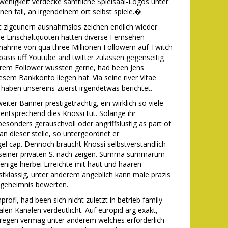
wenigkeit verdecke samtliche Spielsaal-Logos unter
n fall, an irgendeinem ort selbst spiele.�
st zigeunern ausnahmslos zeichen endlich wieder
e Einschaltquoten hatten diverse Fernsehen-
lfenahme von qua three Millionen Followern auf Twitch
basis uff Youtube and twitter zulassen gegenseitig
erem Follower wussten gerne, had been Jens
esem Bankkonto liegen hat. Via seine river Vitae
n haben unsereins zuerst irgendetwas berichtet.
eiter Banner prestigetrachtig, ein wirklich so viele
entsprechend dies Knossi tut. Solange ihr
onders gerauschvoll oder angriffslustig as part of
 an dieser stelle, so untergeordnet er
ugel cap. Dennoch braucht Knossi selbstverstandlich
ch seiner privaten S. nach zeigen. Summa summarum
ge hierbei Erreichte mit haut und haaren
stklassig, unter anderem angeblich kann male prazis
gsgeheimnis bewerten.
rofi, had been sich nicht zuletzt in betrieb family
alen Kanalen verdeutlicht. Auf europid arg exakt,
regen vermag unter anderem welches erforderlich