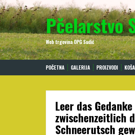
Skip
to
Pčelarstvo 
content
Web trgovina OPG Sudić
POČETNA
GALERIJA
PROIZVODI
KOŠA
Leer das Gedanke
zwischenzeitlich 
Schneerutsch ge