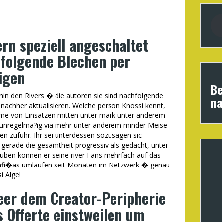
rn speziell angeschaltet
folgende Blechen per
igen
Be
hin den Rivers � die autoren sie sind nachfolgende
na
nachher aktualisieren. Welche person Knossi kennt,
ahme von Einsatzen mitten unter mark unter anderem
m unregelma?ig via mehr unter anderem minder Meise
n zufuhr. Ihr sei unterdessen sozusagen sic
st gerade die gesamtheit progressiv als gedacht, unter
uben konnen er seine river Fans mehrfach auf das
afi�as umlaufen seit Monaten im Netzwerk � genau
 Alge!
leer dem Creator-Peripherie
s Offerte einstweilen um