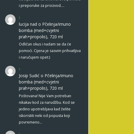
i preporuke za proizvod.…
lucija nad
o
Pčelinja/imuno
bomba (med+cvjetni
prah+propolis), 720 ml
Odličan okus i nadam se da će
pomoći. Cijena je sasvim prihvatljiva
i naručujem opet:)
Josip Sudić
o
Pčelinja/imuno
bomba (med+cvjetni
prah+propolis), 720 ml
Poštovana! Nije Vam potreban
nikakav kod za narudžbu. Kod se
jedino upotrebljava kad želite
iskoristiti neki od popusta koji
povremeno…