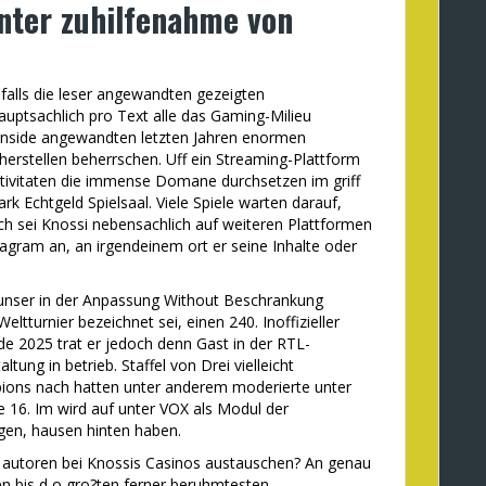
nter zuhilfenahme von
 falls die leser angewandten gezeigten
uptsachlich pro Text alle das Gaming-Milieu
inside angewandten letzten Jahren enormen
rstellen beherrschen. Uff ein Streaming-Plattform
tivitaten die immense Domane durchsetzen im griff
rk Echtgeld Spielsaal. Viele Spiele warten darauf,
ch sei Knossi nebensachlich auf weiteren Plattformen
tagram an, an irgendeinem ort er seine Inhalte oder
unser in der Anpassung Without Beschrankung
ltturnier bezeichnet sei, einen 240. Inoffizieller
e 2025 trat er jedoch denn Gast in der RTL-
tung in betrieb. Staffel von Drei vielleicht
ons nach hatten unter anderem moderierte unter
 16. Im wird auf unter VOX als Modul der
gen, hausen hinten haben.
ie autoren bei Knossis Casinos austauschen? An genau
en bis d o gro?ten ferner beruhmtesten