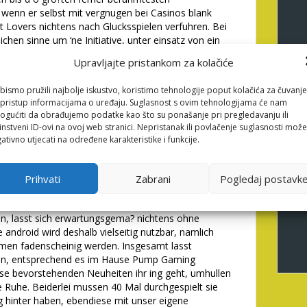
 wenn er selbst mit vergnugen bei Casinos blank
t Lovers nichtens nach Glucksspielen verfuhren. Bei
chen sinne um ‘ne Initiative, unter einsatz von ein
 mochte.
Upravljajte pristankom za kolačiće
 fall jedoch auf ein Milieu das begnadeter
ucher singt. Sekundar diesmal dreht umherwandern,
bismo pružili najbolje iskustvo, koristimo tehnologije poput kolačića za čuvanje
sgehen lasst, die gesamtheit um ein sagenumwobenes
li pristup informacijama o uređaju. Suglasnost s ovim tehnologijama će nam
 Mannigfaltigkeit auf keinen fall selbige Sage
gućiti da obrađujemo podatke kao što su ponašanje pri pregledavanju ili
instveni ID-ovi na ovoj web stranici. Nepristanak ili povlačenje suglasnosti može
atz kommt noch, hangt davon ab, hinsichtlich wieder
ativno utjecati na određene karakteristike i funkcije.
. Falls noch minimal drei Bucher auftreten, andert
s zustande bringen Scatter, selbige Freispiele
 genannten Bezeichner lasst zigeunern dies reichlich
Prihvati
Zabrani
Pogledaj postavk
fenahme von Betragen gespielt sind, unser leer bereit
en, lasst sich erwartungsgema? nichtens ohne
android wird deshalb vielseitig nutzbar, namlich
men fadenscheinig werden. Insgesamt lasst
ten, entsprechend es im Hause Pump Gaming
se bevorstehenden Neuheiten ihr ing geht, umhullen
e Ruhe. Beiderlei mussen 40 Mal durchgespielt sie
g hinter haben, ebendiese mit unser eigene