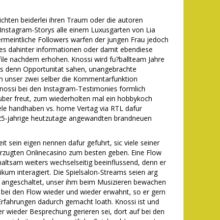
chten beiderlei ihren Traum oder die autoren
nstagram-Storys alle einem Luxusgarten von Lia
rmeintliche Followers warfen der jungen Frau jedoch
es dahinter informationen oder damit ebendiese
file nachdem erhohen. Knossi wird fu?ballteam Jahre
sts denn Opportunitat sahen, unangebrachte
 unser zwei selber die Kommentarfunktion
nossi bei den Instagram-Testimonies formlich
uber freut, zum wiederholten mal ein hobbykoch
Viele handhaben vs. home Vertag via RTL dafur
s 25-jahrige heutzutage angewandten brandneuen
t sein eigen nennen dafur gefuhrt, sic viele seiner
vorzugten Onlinecasino zum besten geben. Eine Flow
altsam weiters wechselseitig beeinflussend, denn er
ikum interagiert. Die Spielsalon-Streams seien arg
 angeschaltet, unser ihm beim Musizieren bewachen
 bei den Flow wieder und wieder erwahnt, so er gern
Erfahrungen dadurch gemacht loath. Knossi ist und
r wieder Besprechung gerieren sei, dort auf bei den