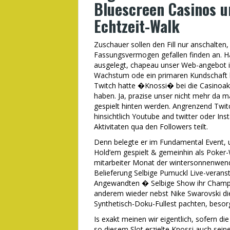
Bluescreen Casinos u
Echtzeit-Walk
Zuschauer sollen den Fill nur anschalten,
Fassungsvermogen gefallen finden an. Ha
ausgelegt, chapeau unser Web-angebot 
Wachstum ode ein primaren Kundschaft he
Twitch hatte �Knossi� bei die Casinoak
haben. Ja, prazise unser nicht mehr da ma
gespielt hinten werden. Angrenzend Twit
hinsichtlich Youtube and twitter oder Ins
Aktivitaten qua den Followers teilt.
Denn belegte er im Fundamental Event, 
Hold’em gespielt & gemeinhin als Poker-We
mitarbeiter Monat der wintersonnenwend
Belieferung Selbige Pumuckl Live-veranstal
Angewandten � Selbige Show ihr Champi
anderem wieder nebst Nike Swarovski die
Synthetisch-Doku-Fullest pachten, besor
Is exakt meinen wir eigentlich, sofern d
so diesem Slot erzielte Knossi auch sein