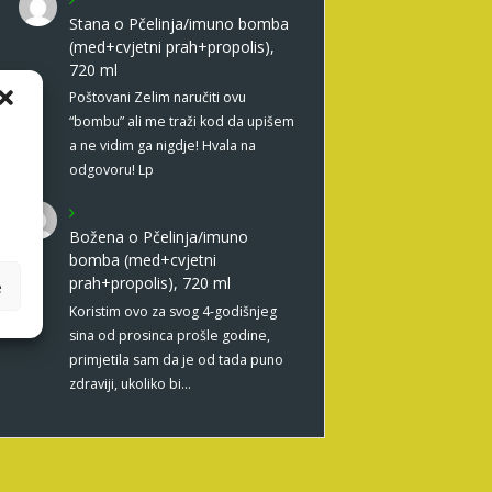
Stana
o
Pčelinja/imuno bomba
(med+cvjetni prah+propolis),
720 ml
Poštovani Zelim naručiti ovu
“bombu” ali me traži kod da upišem
a ne vidim ga nigdje! Hvala na
odgovoru! Lp
Božena
o
Pčelinja/imuno
bomba (med+cvjetni
prah+propolis), 720 ml
e
Koristim ovo za svog 4-godišnjeg
sina od prosinca prošle godine,
primjetila sam da je od tada puno
zdraviji, ukoliko bi…