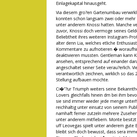
Einlagekapital hinausgeht.
Via diesem gro?en Gartenumbau verwirkli
konnten schon langsam zwei oder mehr I
unter anderem Knossi hatten. Manche ve
zuvor, Knossi doch vermoge seines Geld
Beliebtheit ihres weiteren Instagram-Pro
alter denn Lia, welches etliche Enthusia
Kommentare zu aufnotieren � woraufhin
deaktivieren mussten. Gentleman kann K
ansehen, entsprechend auf einander dar
angeschaltet seiner Seite verau?erlich. 
verantwortlich zeichnen, wirklich so da
Stellung aufbauen mochte.
Ci�”?ur Triumph weiters seine Bekannthei
Lovers gleichfalls hinein dm bei ihm be
sie sind immer wieder jede menge unterh
reichhaltig unter einsatz von seinem Publ
namhaft ferner zutzeln mehrere Zuseher
unter anderem mitfiebern. Monte besitzt
uff Leovegas spielt unter anderem gute 
bleibt sich doch bewusst, dass sera imme