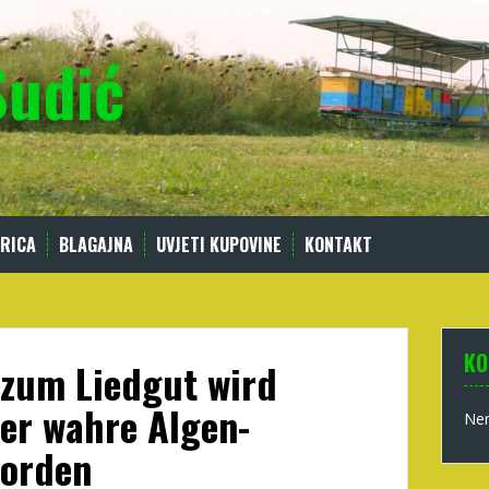
Sudić
RICA
BLAGAJNA
UVJETI KUPOVINE
KONTAKT
KO
 zum Liedgut wird
der wahre Algen-
Nem
worden