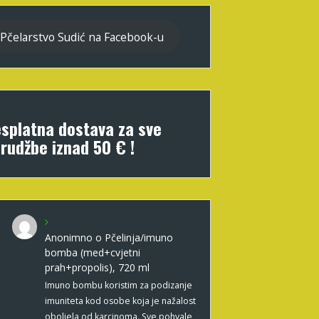
Pčelarstvo Sudić na Facebook-u
splatna dostava za sve
rudžbe iznad 50 € !
Anonimno
o
Pčelinja/imuno
bomba (med+cvjetni
prah+propolis), 720 ml
Imuno bombu koristim za podizanje
imuniteta kod osobe koja je nažalost
oboljela od karcinoma. Sve pohvale