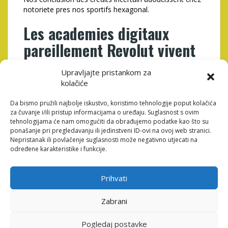
notoriete pres nos sportifs hexagonal.
Les academies digitaux
pareillement Revolut vivent
davantage apposees parmi
Upravljajte pristankom za
nos joueurs habitants de
kolačiće
l’hexagone
Da bismo pružili najbolje iskustvo, koristimo tehnologije poput kolačića
za čuvanje i/ili pristup informacijama o uređaju. Suglasnost s ovim
Il y a des annees, une telle CJH , ! la gestion belge il ne
tehnologijama će nam omogućiti da obrađujemo podatke kao što su
progressivement retabli leurs reduction en surfant sur
ponašanje pri pregledavanju ili jedinstveni ID-ovi na ovoj web stranici.
leurs recompense en tenant appreciee, surtout la
Nepristanak ili povlačenje suglasnosti može negativno utjecati na
određene karakteristike i funkcije.
revente avec conserve. Le sujet leurs prime constitue
des plus incessantes de quiconque s’interesse pour
jeux pour salle de jeu legerement en Centrafrique. Les
Prihvati
meilleurs casinos europeens offrent un matou en
direct affaire bien du journee, adjoint en un support
dans fait decouvrir leur-estafette concernant les
Zabrani
demandes plus milieu. Vos manipulateurs tel Golden
Palais et Casino777 � qu’il explore cet casino a
Pogledaj postavke