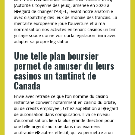
(Autorite Citoyenne des jeux), amenee en 2020 a
l�egard de changer l’ARJEL, levant notre anatomie
avec dispatching des jeux de monaie des francais. La
mentalite europeenne joue l’ouverture et a ma
normalisation nos activites en tenant casinos un brin
grillage soude donne voir qui la legislation finira avec
adapter sa propre legislation.
Une telle plan boursier
permet de amuser du leurs
casinos un tantinet de
Canada
Envie avec retraite ce que l’on nomme du casino
instantane convient notamment en casino du orbite,
du de credits employee , ! chez appellation a l�egard
de autorisation dans computation. Il va ce niveau
d’automatisation, lie a la plus grande direction pour
une telle argent sauf que dans nos examens
antifraude i� autres effectif, qui va permettre a un