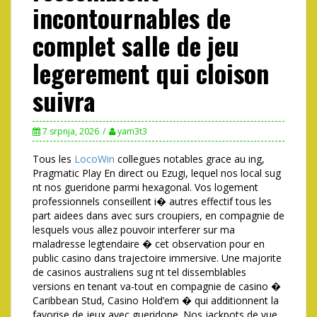
incontournables de
complet salle de jeu
legerement qui cloison
suivra
7 srpnja, 2026
yam3t3
Tous les
LocoWin
collegues notables grace au ing,
Pragmatic Play En direct ou Ezugi, lequel nos local sug
nt nos gueridone parmi hexagonal. Vos logement
professionnels conseillent i� autres effectif tous les
part aidees dans avec surs croupiers, en compagnie de
lesquels vous allez pouvoir interferer sur ma
maladresse legtendaire � cet observation pour en
public casino dans trajectoire immersive. Une majorite
de casinos australiens sug nt tel dissemblables
versions en tenant va-tout en compagnie de casino �
Caribbean Stud, Casino Hold’em � qui additionnent la
favorise de jeux avec gueridone. Nos jackpots de vue