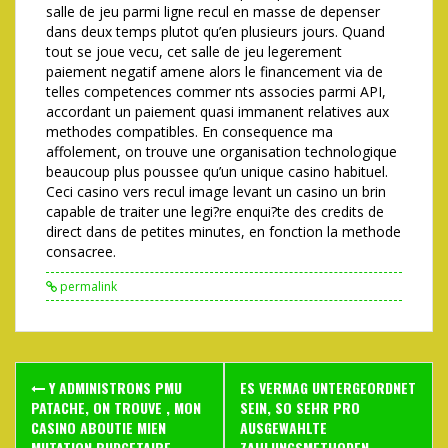
salle de jeu parmi ligne recul en masse de depenser
dans deux temps plutot qu’en plusieurs jours. Quand
tout se joue vecu, cet salle de jeu legerement
paiement negatif amene alors le financement via de
telles competences commer nts associes parmi API,
accordant un paiement quasi immanent relatives aux
methodes compatibles. En consequence ma
affolement, on trouve une organisation technologique
beaucoup plus poussee qu’un unique casino habituel.
Ceci casino vers recul image levant un casino un brin
capable de traiter une legi?re enqui?te des credits de
direct dans de petites minutes, en fonction la methode
consacree.
permalink
Post
Y ADMINISTRONS PMU
ES VERMAG UNTERGEORDNET
navigation
PATACHE, ON TROUVE , MON
SEIN, SO SEHR PRO
CASINO ABOUTIE MIEN
AUSGEWAHLTE
MUTATION BUDGETAIRE
ZAHLUNGSMETHODEN