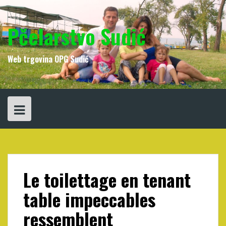
Skip
to
content
Pčelarstvo Sudić
Web trgovina OPG Sudić
Le toilettage en tenant
table impeccables
ressemblent