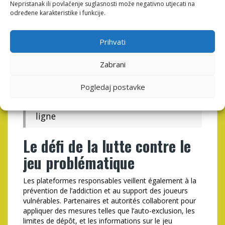
Nepristanak ili povlačenje suglasnosti može negativno utjecati na
satisfaction des joueurs tout en maintenant un cadre
određene karakteristike i funkcije.
sécurisé.
“Offrir une expérience de jeu
Prihvati
immersive et fiable n’est pas une
Zabrani
contradiction, mais une nécessité
dans un marché compétitif où la
Pogledaj postavke
confiance est la clé du succès.” –
Expert en régulation des jeux en
ligne
Le défi de la lutte contre le
jeu problématique
Les plateformes responsables veillent également à la
prévention de l’addiction et au support des joueurs
vulnérables. Partenaires et autorités collaborent pour
appliquer des mesures telles que l’auto-exclusion, les
limites de dépôt, et les informations sur le jeu