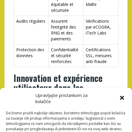
équitable et
Malte
sécurisée
Audits réguliers
Assurent
Vérifications
l’intégrité des
par eCOGRA,
RNG et des
iTech Labs
paiements
Protection des
Confidentialité
Certifications
données
et sécurité
SSL, mesures
renforcées
anti-fraude
Innovation et expérience
utilisateur dans les
plateformes réglementées
Upravljajte pristankom za
kolačiće
Au-delà de la conformité légale, les opérateurs
Da bismo pružili najbolje iskustvo, koristimo tehnologije poput kolačića
comme 20-bet casino investissent massivement dans
za čuvanje i/ili pristup informacijama o uređaju. Suglasnost s ovim
l’innovation technologique, telles que l’intégration de la
tehnologijama će nam omogućiti da obrađujemo podatke kao što su
réalité virtuelle, des interfaces intuitives, et des options
ponašanje pri pregledavanju ili jedinstveni ID-ovi na ovoj web stranici.
de paiement modernes. Ces innovations améliorent la