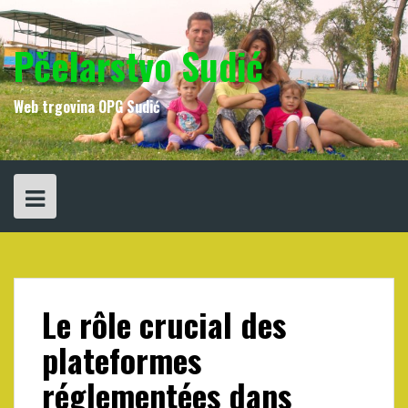
Skip
to
content
Pčelarstvo Sudić
Web trgovina OPG Sudić
Le rôle crucial des
plateformes
réglementées dans