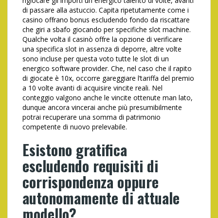
rigiocare gli importi un energico talento di volte, avanti
di passare alla astuccio. Capita ripetutamente come i
casino offrano bonus escludendo fondo da riscattare
che giri a sbafo giocando per specifiche slot machine.
Qualche volta il casinò offre la opzione di verificare
una specifica slot in assenza di deporre, altre volte
sono incluse per questa voto tutte le slot di un
energico software provider. Che, nel caso che il rapito
di giocate è 10x, occorre gareggiare l’tariffa del premio
a 10 volte avanti di acquisire vincite reali. Nel
conteggio valgono anche le vincite ottenute man lato,
dunque ancora vincerai anche più presumibilmente
potrai recuperare una somma di patrimonio
competente di nuovo prelevabile.
Esistono gratifica
escludendo requisiti di
corrispondenza oppure
autonomamente di attuale
modello?