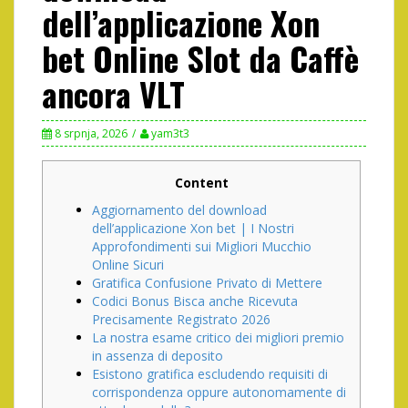
dell’applicazione Xon
bet Online Slot da Caffè
ancora VLT
8 srpnja, 2026
yam3t3
Content
Aggiornamento del download
dell’applicazione Xon bet | I Nostri
Approfondimenti sui Migliori Mucchio
Online Sicuri
Gratifica Confusione Privato di Mettere
Codici Bonus Bisca anche Ricevuta
Precisamente Registrato 2026
La nostra esame critico dei migliori premio
in assenza di deposito
Esistono gratifica escludendo requisiti di
corrispondenza oppure autonomamente di