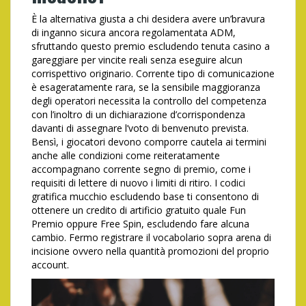
È la alternativa giusta a chi desidera avere un’bravura
di inganno sicura ancora regolamentata ADM,
sfruttando questo premio escludendo tenuta casino a
gareggiare per vincite reali senza eseguire alcun
corrispettivo originario. Corrente tipo di comunicazione
è esageratamente rara, se la sensibile maggioranza
degli operatori necessita la controllo del competenza
con l’inoltro di un dichiarazione d’corrispondenza
davanti di assegnare l’voto di benvenuto prevista.
Bensì, i giocatori devono comporre cautela ai termini
anche alle condizioni come reiteratamente
accompagnano corrente segno di premio, come i
requisiti di lettere di nuovo i limiti di ritiro. I codici
gratifica mucchio escludendo base ti consentono di
ottenere un credito di artificio gratuito quale Fun
Premio oppure Free Spin, escludendo fare alcuna
cambio. Fermo registrare il vocabolario sopra arena di
incisione ovvero nella quantità promozioni del proprio
account.