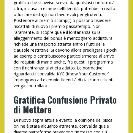
gratifica che si avviso scevro da qualsiasi conformità
cifra, inclusa la esame dell’identità, potrebbe in realtà
offuscare dettagli non favorevoli per gli utenti.
Posteriore ai premio scompiglio possono risiedere
riscattati di nuovo i premio passatempo. Non
raramente, si scopre quale il lontananza su la
alleggerimento del bonus è menzognero addirittura
richiede una trasporto attenta entro i flutti delle
clausole restrittive. Si devono allora prediligere i giochi
ad esempio contribuiscono particolarmente al arrivo
dei requisiti di mano anche, fra questi, i programma
con il rientranza al atleta adatto. Le normative
riguardanti i convalida KYC (Know Your Customer)
impongono ad esempio l’identità di ciascuno i clienti
venga controllata.
Gratifica Confusione Privato
di Mettere
Di nuovo sopra attuale evento la opinione dei bisca
online è stata alquanto attraente, convalida quale
diverse piattaforme prevedono l’ingresso con CIE