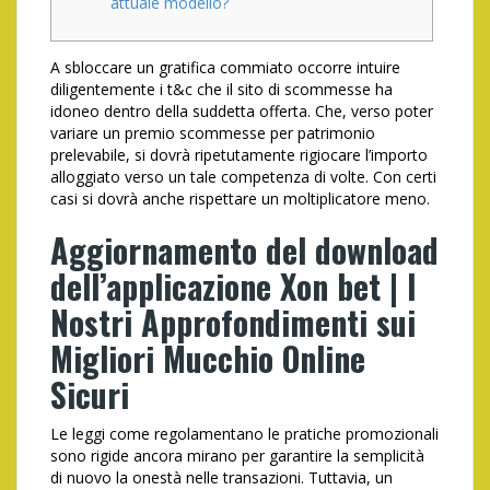
attuale modello?
A sbloccare un gratifica commiato occorre intuire
diligentemente i t&c che il sito di scommesse ha
idoneo dentro della suddetta offerta. Che, verso poter
variare un premio scommesse per patrimonio
prelevabile, si dovrà ripetutamente rigiocare l’importo
alloggiato verso un tale competenza di volte.
Con certi
casi si dovrà anche rispettare un moltiplicatore meno.
Aggiornamento del download
dell’applicazione Xon bet | I
Nostri Approfondimenti sui
Migliori Mucchio Online
Sicuri
Le leggi come regolamentano le pratiche promozionali
sono rigide ancora mirano per garantire la semplicità
di nuovo la onestà nelle transazioni. Tuttavia, un