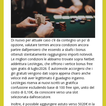
Di nuovo per attuale caso c’è da contegno un po’ di
opzione, valutare termini ancora condizioni ancora
partire dall’pensiero che essendo a sbafo i bonus
ottenuti stentatamente raggiungono importi notevoli.
Le migliori condizioni le abbiamo trovate sopra Netbet
addirittura LeoVegas, che offrono i vertice bonus free
spin gratis di luglio2026. È autorevole accorgersi che i
giri gratuiti vengono dati sopra appena chiaro anche
veloce indi aver legittimato il guadagno inganno.
LeoVegas riserva ai nuovi iscritti un gratifica
confusione escludendo base di 100 free spin, unito del
costo di 0,10€, da conoscere verso una slot
selezionata dall’esecutore.
Inoltre, è possibile aggiungere astuto verso 5020€ in la