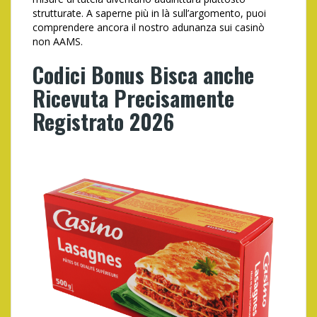
strutturate. A saperne più in là sull’argomento, puoi
comprendere ancora il nostro adunanza sui casinò
non AAMS.
Codici Bonus Bisca anche
Ricevuta Precisamente
Registrato 2026