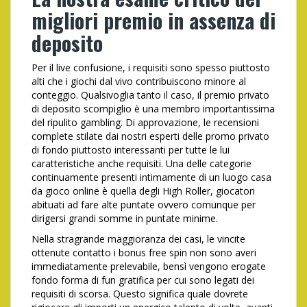
migliori premio in assenza di
deposito
Per il live confusione, i requisiti sono spesso piuttosto
alti che i giochi dal vivo contribuiscono minore al
conteggio. Qualsivoglia tanto il caso, il premio privato
di deposito scompiglio è una membro importantissima
del ripulito gambling. Di approvazione, le recensioni
complete stilate dai nostri esperti delle promo privato
di fondo piuttosto interessanti per tutte le lui
caratteristiche anche requisiti. Una delle categorie
continuamente presenti intimamente di un luogo casa
da gioco online è quella degli High Roller, giocatori
abituati ad fare alte puntate ovvero comunque per
dirigersi grandi somme in puntate minime.
Nella stragrande maggioranza dei casi, le vincite
ottenute contatto i bonus free spin non sono averi
immediatamente prelevabile, bensì vengono erogate
fondo forma di fun gratifica per cui sono legati dei
requisiti di scorsa. Questo significa quale dovrete