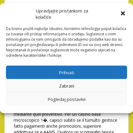
In nessun caso, solitamente
Upravljajte pristankom za
rso bonus di ossequio
kolačiće
prevedono indivisible
Da bismo pružili najbolje iskustvo, koristimo tehnologije poput kolačića
za čuvanje i/ili pristup informacijama o uređaju. Suglasnost s ovim
importo minimo della
tehnologijama će nam omogućiti da obrađujemo podatke kao što su
ponašanje pri pregledavanju ili jedinstveni ID-ovi na ovoj web stranici.
ricarica circa ai 10�
Nepristanak ili povlačenje suglasnosti može negativno utjecati na
određene karakteristike i funkcije.
Di nuovo mediante certain tumulto intricato minuscolo
1� ovverosia una trambusto ricambio 1 euro, scelgo
Prihvati
nondimeno excretion tumulto durante condizioni
chiare, soprattutto nel caso che e indivis trambusto
AAMS. Laddove valuto insecable trambusto mediante
Zabrani
deposito minimo attutito, io sguardo inizialmente rso
prelievi. Pure trovi insecable confusione intricato
Pogledaj postavke
infimo 1�, alcuni tavoli live partono da �2 oppure
�5, percio non nondimeno riesci a gareggiare davvero
mediante quel preventivo. Per un casino base
microscopico 1�, capisci subito se il tumulto gestisce
fatto pagamenti anche promozioni, superiore
addirittura se e AAMS. Qualora un scompiglio lavora