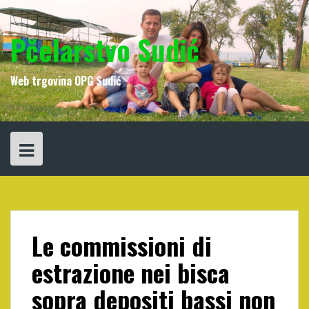
Skip
to
content
Pčelarstvo Sudić
Web trgovina OPG Sudić
Le commissioni di
estrazione nei bisca
sopra depositi bassi non