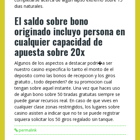
dias naturales.
El saldo sobre bono
originado incluyo persona en
cualquier capacidad de
apuesta sobre 20x
Algunos de los aspectos a destacar podri�a ser
nuestro casino especifica lo tanto el monto de el
deposito como las bonos de recepcion y los giros
gratuito , todo dependeri? de su promocion cual
tengan sobre aquel instante. Una vez que haces uso
de algun bono sobre 50 tiradas gratuitas siempre se
puede ganar recursos real. En caso de que vives en
cualquier clase zonas restringidos, los lugares sobre
casino asisten a indicar que no te se puede registrar
siquiera solicitar los 50 giros regalado sin tanque.
permalink