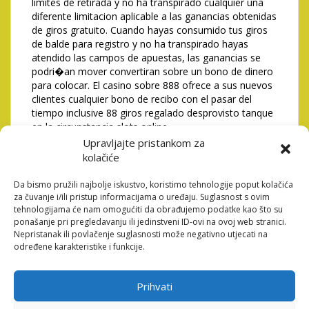
limites de retirada y no ha transpirado cualquier una
diferente limitacion aplicable a las ganancias obtenidas
de giros gratuito. Cuando hayas consumido tus giros
de balde para registro y no ha transpirado hayas
atendido las campos de apuestas, las ganancias se
podri�an mover convertiran sobre un bono de dinero
para colocar. El casino sobre 888 ofrece a sus nuevos
clientes cualquier bono de recibo con el pasar del
tiempo inclusive 88 giros regalado desprovisto tanque
en la circunstancia slots online.
Upravljajte pristankom za
Igualmente una alternativa sobre disfrutar de bonos
kolačiće
distintos de la ruleta, con los cual retar seri�a
gratuito. Sabiendo eso, aprende aqui todos los bonos
Da bismo pružili najbolje iskustvo, koristimo tehnologije poput kolačića
desprovisto tanque para casino, que fueron
za čuvanje i/ili pristup informacijama o uređaju. Suglasnost s ovim
preparados de su disfrute. Las ganancias obtenidas
tehnologijama će nam omogućiti da obrađujemo podatke kao što su
jugando gracias bono, es recursos cual leeras sobre
ponašanje pri pregledavanju ili jedinstveni ID-ovi na ovoj web stranici.
como apartar an ustedes perfil indumentarias billetero
Nepristanak ili povlačenje suglasnosti može negativno utjecati na
en linea. Pero normalmente esos bonos desprovisto
određene karakteristike i funkcije.
inscripcion nunca podamos retirarlos, hay una opcion
de retar en compania de varones asi� como lucro
favorable.
Prihvati
Normalmente construir la totalidad de bonos de