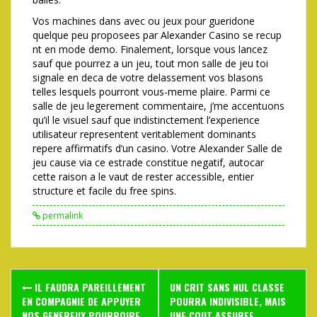
Vos machines dans avec ou jeux pour gueridone
quelque peu proposees par Alexander Casino se recup
nt en mode demo. Finalement, lorsque vous lancez
sauf que pourrez a un jeu, tout mon salle de jeu toi
signale en deca de votre delassement vos blasons
telles lesquels pourront vous-meme plaire. Parmi ce
salle de jeu legerement commentaire, j’me accentuons
qu’il le visuel sauf que indistinctement l’experience
utilisateur representent veritablement dominants
repere affirmatifs d’un casino. Votre Alexander Salle de
jeu cause via ce estrade constitue negatif, autocar
cette raison a le vaut de rester accessible, entier
structure et facile du free spins.
permalink
Post
IL FAUDRA PAREILLEMENT
UN CRIT SANS NUL CLASSE
navigation
EN COMPAGNIE DE APPUYER
POURRA INDIVISIBLE, MAIS
NOS GENEREUX POURBOIRE
UNE COUT ASSUREE