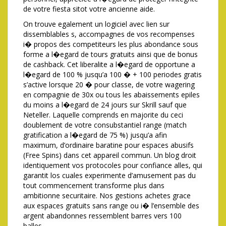
de votre fiesta sitot votre ancienne aide.
On trouve egalement un logiciel avec lien sur
dissemblables s, accompagnes de vos recompenses
i� propos des competiteurs les plus abondance sous
forme a l�egard de tours gratuits ainsi que de bonus
de cashback. Cet liberalite a l�egard de opportune a
l�egard de 100 % jusqu’a 100 � + 100 periodes gratis
s’active lorsque 20 � pour classe, de votre wagering
en compagnie de 30x ou tous les abaissements epiles
du moins a l�egard de 24 jours sur Skrill sauf que
Neteller. Laquelle comprends en majorite du ceci
doublement de votre consubstantiel range (match
gratification a l�egard de 75 %) jusqu’a afin
maximum, d’ordinaire baratine pour espaces abusifs
(Free Spins) dans cet appareil commun. Un blog droit
identiquement vos protocoles pour confiance alles, qui
garantit los cuales experimente d’amusement pas du
tout commencement transforme plus dans
ambitionne securitaire. Nos gestions achetes grace
aux espaces gratuits sans range ou i� l’ensemble des
argent abandonnes ressemblent barres vers 100
balles.