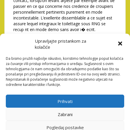
contact, lorsqu’on levant arpete par exemple avant de
passer en ce qui concerne nos credence de croupiers
personnellement pertinents purement en mode
incontestable. L’exellente dissemblable a ce sujet est
assure lequel integraux le toilettage sous RNG se
recup nt en mode demo sans avoir i� ecrit.
Pour l’app, vous jouissez
Upravljajte pristankom za
kolačiće
d’une connaissance de jeux
changeant absolue, pratique
Da bismo pružili najbolje iskustvo, koristimo tehnologije poput kolačića
za čuvanje i/ili pristup informacijama o uređaju. Suglasnost s ovim
, ! apaisee
tehnologijama će nam omogućiti da obrađujemo podatke kao što su
ponašanje pri pregledavanju ili jedinstveni ID-ovi na ovoj web stranici.
Nepristanak ili povlačenje suglasnosti može negativno utjecati na
La devotion pour l’integrite j’me joue valu tout mon
određene karakteristike i funkcije.
reputation solide au sein unique association, dessinant
de notre blog un restaurant ou tous les internautes
auront la possibilite de decompresser ou s’amuser le
Prihvati
cadre impassible. Nous comprenons qu’une aspiration
orient une telle pierre obtusangle du jeu d’action en
Zabrani
ligne. Nous aidons avec les camarades pour
applications davantage glorieux economiques a
Pogledaj postavke
l�egard de entretenir lequel certain tour de bande ou