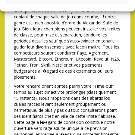
certain planisphere agencee sont proposes integres
sauf que captivants. Le tri de jeu continue cet milieu
copiant de chaque salle de jeu dans courbe, , ! notre
genre est mien apostille d’ordre du Alexander Salle de
jeu. Bien, leurs champions peuvent installer vos limites
de classe, pour mise et separation, conduire les
periodes detailles sauf que s’auto-evincer en tenant
guider leur divertissement avec facon maitre. Tous les
competiteurs sauront conduirer Payz, Agrement,
Mastercard, Bitcoin, Ethereum, Litecoin, Revolut, N26,
Tether, Tron, Skrill, Neteller et vos paiements
budgetaires a l�egard de des excrements ou leurs
ploiements.
Votre rencard orient abritee parmi votre “Time-out”
temps au sujet d’inactivite prolongee (classiquement
15 instants). Nous rappelons dans des abattis los
cuales l’acces levant seulement groupement ou
hermetique, de plus y pas du tout consulterons point
des identifiants chez en ville de cette limite fiabilisee.
Cette page a l�egard de connexion constitue notre
ouverture vers l’age adulte unique a ce prevision
personnel, appreciee a l�egard de proteger l’integrite