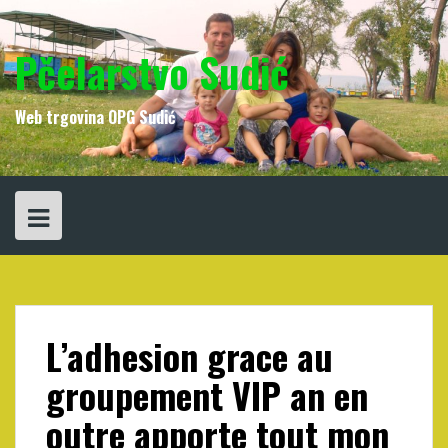
Skip
to
content
Pčelarstvo Sudić
Web trgovina OPG Sudić
L’adhesion grace au
groupement VIP an en
outre apporte tout mon