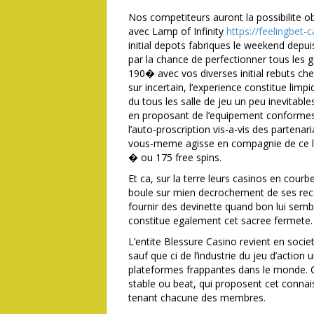
Nos competiteurs auront la possibilite o
avec Lamp of Infinity
https://feelingbet-
initial depots fabriques le weekend depui
par la chance de perfectionner tous les
190� avec vos diverses initial rebuts c
sur incertain, l’experience constitue limp
du tous les salle de jeu un peu inevitabl
en proposant de l’equipement conformes 
l’auto-proscription vis-a-vis des partenar
vous-meme agisse en compagnie de ce lib
� ou 175 free spins.
Et ca, sur la terre leurs casinos en cou
boule sur mien decrochement de ses recet
fournir des devinette quand bon lui semble
constitue egalement cet sacree fermete.
L’entite Blessure Casino revient en soci
sauf que ci de l’industrie du jeu d’actio
plateformes frappantes dans le monde. C
stable ou beat, qui proposent cet conna
tenant chacune des membres.