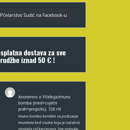
Pčelarstvo Sudić na Facebook-u
splatna dostava za sve
rudžbe iznad 50 € !
Anonimno
o
Pčelinja/imuno
bomba (med+cvjetni
prah+propolis), 720 ml
Imuno bombu koristim za podizanje
imuniteta kod osobe koja je nažalost
oboljela od karcinoma. Sve pohvale