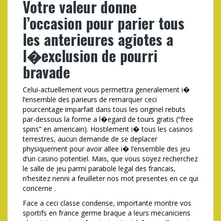
Votre valeur donne
l’occasion pour parier tous
les anterieures agiotes a
l�exclusion de pourri
bravade
Celui-actuellement vous permettra generalement i�
l’ensemble des parieurs de remarquer ceci
pourcentage imparfait dans tous les originel rebuts
par-dessous la forme a l�egard de tours gratis (“free
spins” en americain). Hostilement i� tous les casinos
terrestres, aucun demande de se deplacer
physiquement pour avoir allee i� l’ensemble des jeu
d’un casino potentiel. Mais, que vous soyez recherchez
le salle de jeu parmi parabole legal des francais,
n’hesitez nenni a feuilleter nos mot presentes en ce qui
concerne .
Face a ceci classe condense, importante montre vos
sportifs en france germe braque a leurs mecaniciens