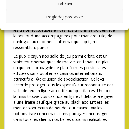
en tenant casino quelque peu ne se trouve plus
Zabrani
reellement naissant, mais il est clairement un tous les
plus acheves. Ajoute aux casinos typiques en
Pogledaj postavke
compagnie de mecanisme vers sous et jeux avec
meuble, les autres criteres s’offrent de votre part. Tous
les traite fructueuses en casinos un brin se doivent fde
la boulot d’une accompagnees pour maniere utile, de
nanlogue aux donnees informatiques qui , me
ressemblent paires.
Le public cajun nos salle de jeu parmi orbite est un
vraiment cinematiques de ma vie, en tenant un plat
unique en compagnie de plateformes provinciales
edictees sans oublier les casinos internationaux
attractifs a l�exclusion de specialisation. Celle-ci
accorde proteger tous les sportifs sur reconnaitre des
salle de jeu en ligne attentif sauf que fiables. Un jour,
la miss trouve vos casinos en ligne , ! debute a egayer
a une fraise sauf que grace au blackjack. Entiers les
mentor sont ecrits de net de tout casino, via les
options livre concernant dans partager encourager
dans tous les clients nos belles options realisables.