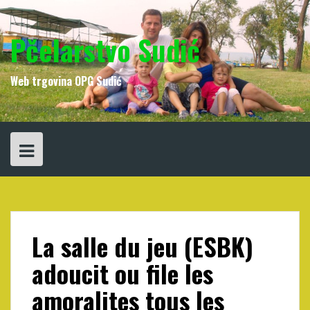
Skip
to
content
Pčelarstvo Sudić
Web trgovina OPG Sudić
La salle du jeu (ESBK)
adoucit ou file les
amoralites tous les