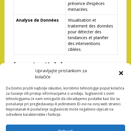
présence d’espèces
menacées.
Analyse de Données
Visualisation et
traitement des données
pour détecter des
tendances et planifier
des interventions
ciblées.
Le potentiel de
Upravljajte pristankom za
l’engagement
kolačiće
communautaire et citoyen
Da bismo pružili najbolje iskustvo, koristimo tehnologije poput kolačića
za čuvanje i/ili pristup informacijama o uređaju. Suglasnost s ovim
Une des forces majeures des applications mobiles
tehnologijama će nam omogućiti da obrađujemo podatke kao što su
comme Beastlore Fauna réside dans leur capacité à
ponašanje pri pregledavanju ili jedinstveni ID-ovi na ovoj web stranici.
impliquer un large public. Des citoyens passionnés,
Nepristanak ili povlačenje suglasnosti može negativno utjecati na
parfois sans expérience scientifique approfondie,
određene karakteristike i funkcije.
apportent une précieuse contribution en rapportant
des observations précises. Ces efforts participatifs
créent une véritable synergie entre scientifiques et