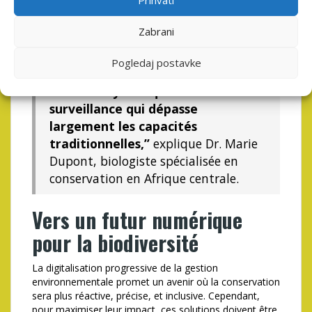
Prihvati
communautés locales, renforçant ainsi l’efficacité des
initiatives de conservation.
Zabrani
“L’engagement citoyen par le biais
Pogledaj postavke
des outils numériques offre une
nouvelle dynamique de
surveillance qui dépasse
largement les capacités
traditionnelles,”
explique Dr. Marie
Dupont, biologiste spécialisée en
conservation en Afrique centrale.
Vers un futur numérique
pour la biodiversité
La digitalisation progressive de la gestion
environnementale promet un avenir où la conservation
sera plus réactive, précise, et inclusive. Cependant,
pour maximiser leur impact, ces solutions doivent être