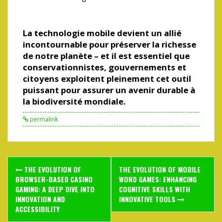
La technologie mobile devient un allié
incontournable pour préserver la richesse
de notre planète – et il est essentiel que
conservationnistes, gouvernements et
citoyens exploitent pleinement cet outil
puissant pour assurer un avenir durable à
la biodiversité mondiale.
permalink
Post
THE EVOLUTION OF
THE EVOLUTION OF MOBILE
navigation
BROWSER-BASED CASINO
WORD GAMES: ENHANCING
GAMING: A DEEP DIVE INTO
COGNITIVE SKILLS WITH
INNOVATION AND
INNOVATIVE TOOLS
ACCESSIBILITY