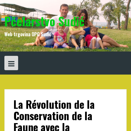
Skip
to
content
Pčelarstvo Sudić
Web trgovina OPG Sudić
La Révolution de la
Conservation de la
Faune avec la