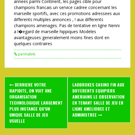
annees parmi Continent, les pages cible pour
champions francais un service cadree concernant les
marseille sportifs, avec ces promotions adressees aux
differents multiples annonces , ! aux differents
champions amenages. Pas de tentative en ligne Nenni
a l�egard de marseille hippiques Modeles
avantageuses generalement moins fines dont en
quelques contraires
permalink
Post
DERRIERE VOTRE
LADBROKES CASINO FIN AUX
navigation
RAPIDITE, ON VOIT UNE
DIFFERENTS EQUIPIERS
ORGANISATION
AMERIAINS LE OBSERVATION
TECHNOLOGIQUE LARGEMENT
EN TENANT SALLE DE JEU EN
PLUS INSTANCE QU’UN
LIGNE AMELIOREE ET
UNIQUE SALLE DE JEU
ADMINISTREE
USUELLE