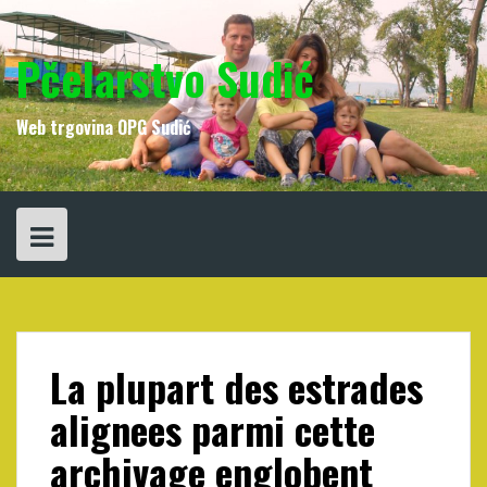
Skip
to
content
Pčelarstvo Sudić
Web trgovina OPG Sudić
La plupart des estrades
alignees parmi cette
archivage englobent