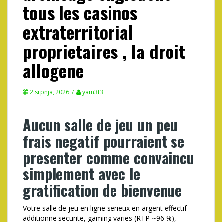
tous les casinos
extraterritorial
proprietaires , la droit
allogene
2 srpnja, 2026
yam3t3
Aucun salle de jeu un peu
frais negatif pourraient se
presenter comme convaincu
simplement avec le
gratification de bienvenue
Votre salle de jeu en ligne serieux en argent effectif
additionne securite, gaming varies (RTP ~96 %),