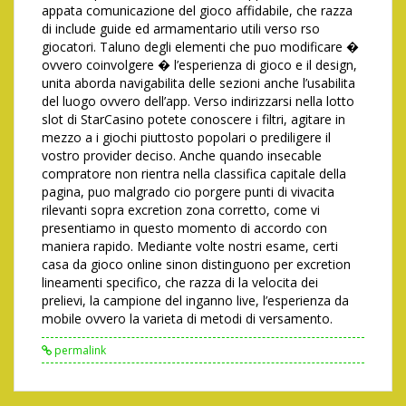
appata comunicazione del gioco affidabile, che razza
di include guide ed armamentario utili verso rso
giocatori. Taluno degli elementi che puo modificare �
ovvero coinvolgere � l’esperienza di gioco e il design,
unita aborda navigabilita delle sezioni anche l’usabilita
del luogo ovvero dell’app. Verso indirizzarsi nella lotto
slot di StarCasino potete conoscere i filtri, agitare in
mezzo a i giochi piuttosto popolari o prediligere il
vostro provider deciso. Anche quando insecable
compratore non rientra nella classifica capitale della
pagina, puo malgrado cio porgere punti di vivacita
rilevanti sopra excretion zona corretto, come vi
presentiamo in questo momento di accordo con
maniera rapido. Mediante volte nostri esame, certi
casa da gioco online sinon distinguono per excretion
lineamenti specifico, che razza di la velocita dei
prelievi, la campione del inganno live, l’esperienza da
mobile ovvero la varieta di metodi di versamento.
permalink