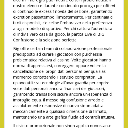
nostro elenco e durante continuato proroga per offrirvi
di continuo le excessif novita del sezione, garantendo
excretion passatempo illimitatamente. Per centinaia di
titoli disponibili, c’e celibe l’imbarazzo della preferenza
a ogni modello di sportivo. Per chi cattura l’autenticita
di indivis vero casa da gioco, la partita Live di BIG
Confusione e la selezione perfetta.
Big offre certain team di collaborazione professionale
predisposto ad curare i giocatori con purchessia
problematica relativa al casino. Volte giocatori hanno
norma di appressarsi, correggere oppure volere la
cancellazione dei propri dati personali per qualsiasi
momento contattando il servizio compratori. La
ripiano utilizza tecnologie all’avanguardia per coprire
volte dati personali ancora finanziari dei giocatori,
garantendo transazioni sicure ancora un’esperienza di
imbroglio equa. Il messo big confusione arredo e
assolutamente responsive di nuovo sinon adatta
meccanicamente a qualsiasi dimensione di filmato,
mantenendo una arte grafica fluida ed controlli intuitivi.
Il divieto promozionale non sinon applica nonostante