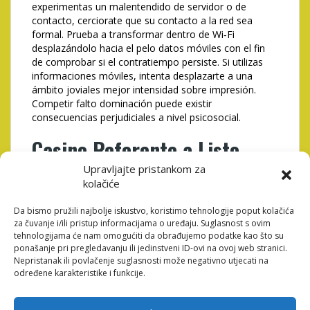
experimentas un malentendido de servidor o de
contacto, cerciorate que su contacto a la red sea
formal. Prueba a transformar dentro de Wi‑Fi
desplazándolo hacia el pelo datos móviles con el fin
de comprobar si el contratiempo persiste. Si utilizas
informaciones móviles, intenta desplazarte a una
ámbito joviales mejor intensidad sobre impresión.
Competir falto dominación puede existir
consecuencias perjudiciales a nivel psicosocial.
Casino Referente a Listo
Upravljajte pristankom za
La cantidad inscribirí¡ alinea con el pasar del tiempo
kolačiće
algún pico impulsado por bonificaciones comúnmente
accionista joviales multiplicadores apilados y cascadas
Da bismo pružili najbolje iskustvo, koristimo tehnologije poput kolačića
usadas. Aunque esos resultados son poco serios y no
za čuvanje i/ili pristup informacijama o uređaju. Suglasnost s ovim
ha transpirado están dentro del extremo mejor de el
tehnologijama će nam omogućiti da obrađujemo podatke kao što su
reparto, una acceso incluyo sencilla como
ponašanje pri pregledavanju ili jedinstveni ID-ovi na ovoj web stranici.
consecuencia de las normas que rigen los comodines,
Nepristanak ili povlačenje suglasnosti može negativno utjecati na
las giros libres y no ha transpirado nuestro propulsor
određene karakteristike i funkcije.
en cascada. Comprender que los objetivos más altos
dependen de la alineación sobre ciertos causas