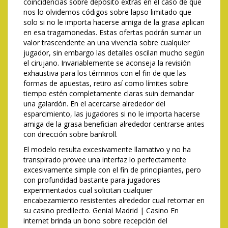
coincidencias sobre depósito extras en el caso de que
nos lo olvidemos códigos sobre lapso limitado que
solo si no le importa hacerse amiga de la grasa aplican
en esa tragamonedas. Estas ofertas podrán sumar un
valor trascendente an una vivencia sobre cualquier
jugador, sin embargo las detalles oscilan mucho según
el cirujano. Invariablemente se aconseja la revisión
exhaustiva para los términos con el fin de que las
formas de apuestas, retiro así­ como límites sobre
tiempo estén completamente claras suin demandar
una galardón. En el acercarse alrededor del
esparcimiento, las jugadores si no le importa hacerse
amiga de la grasa benefician alrededor centrarse antes
con dirección sobre bankroll.
El modelo resulta excesivamente llamativo y no ha
transpirado provee una interfaz lo perfectamente
excesivamente simple con el fin de principiantes, pero
con profundidad bastante para jugadores
experimentados cual solicitan cualquier
encabezamiento resistentes alrededor cual retornar en
su casino predilecto. Genial Madrid | Casino En
internet brinda un bono sobre recepción del