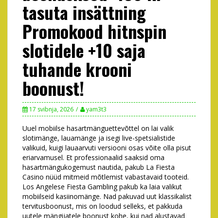
tasuta insättning
Promokood hitnspin
slotidele +10 saja
tuhande krooni
boonust!
17 svibnja, 2026
yam3t3
Uuel mobiilse hasartmänguettevõttel on lai valik
slotimänge, lauamänge ja isegi live-spetsialistide
valikuid, kuigi lauaarvuti versiooni osas võite olla pisut
eriarvamusel. Et professionaalid saaksid oma
hasartmängukogemust nautida, pakub La Fiesta
Casino nüüd mitmeid mõtlemist vabastavaid tooteid.
Los Angelese Fiesta Gambling pakub ka laia valikut
mobiilseid kasiinomänge.
Nad pakuvad uut klassikalist
tervitusboonust, mis on loodud selleks, et pakkuda
uutele mängijatele boonust kohe, kui nad alustavad