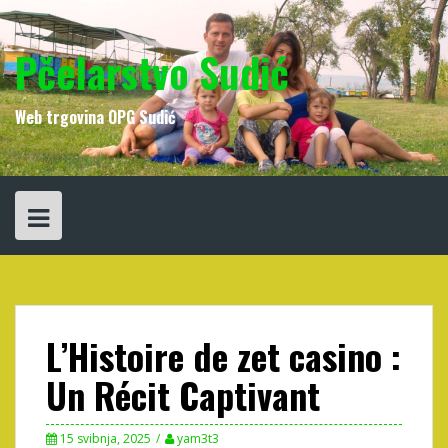
Skip
to
content
Pčelarstvo Sudić
Web trgovina OPG Sudić
L’Histoire de zet casino :
Un Récit Captivant
15 svibnja, 2025
yam3t3