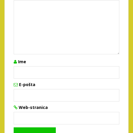
Ime
E-pošta
Web-stranica