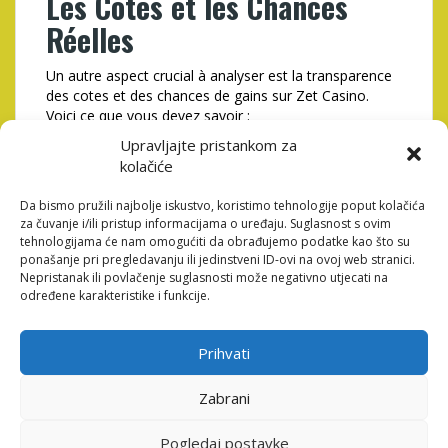
Les Cotes et les Chances
Réelles
Un autre aspect crucial à analyser est la transparence
des cotes et des chances de gains sur Zet Casino.
Voici ce que vous devez savoir :
Upravljajte pristankom za
Jeu
Taux de
Exigences de
kolačiće
Retour au
Mise
Joueur (RTP)
Da bismo pružili najbolje iskustvo, koristimo tehnologije poput kolačića
za čuvanje i/ili pristup informacijama o uređaju. Suglasnost s ovim
Machines à
95% à 98%
35x
tehnologijama će nam omogućiti da obrađujemo podatke kao što su
sous
ponašanje pri pregledavanju ili jedinstveni ID-ovi na ovoj web stranici.
Nepristanak ili povlačenje suglasnosti može negativno utjecati na
Blackjack
99.5%
25x
određene karakteristike i funkcije.
Roulette
97.3%
40x
Prihvati
Les taux de retour au joueur (RTP) sont compétitifs,
mais il est important de comprendre les exigences de
Zabrani
mise associées aux bonus. Par exemple, un bonus de
dépôt peut demander jusqu’à
35x
le montant du
Pogledaj postavke