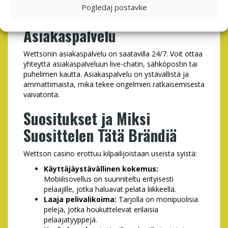
Minimitalletus on 10 EUR, ja nostot käsitellään yleensä
Pogledaj postavke
24-48 tunnin kuluessa.
Asiakaspalvelu
Wettsonin asiakaspalvelu on saatavilla 24/7. Voit ottaa
yhteyttä asiakaspalveluun live-chatin, sähköpostin tai
puhelimen kautta. Asiakaspalvelu on ystävällistä ja
ammattimaista, mikä tekee ongelmien ratkaisemisesta
vaivatonta.
Suositukset ja Miksi
Suosittelen Tätä Brändiä
Wettson casino erottuu kilpailijoistaan useista syistä:
Käyttäjäystävällinen kokemus:
Mobiilisovellus on suunniteltu erityisesti
pelaajille, jotka haluavat pelata liikkeellä.
Laaja pelivalikoima:
Tarjolla on monipuolisia
pelejä, jotka houkuttelevat erilaisia
pelaajatyyppejä.