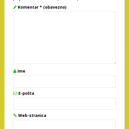
Komentar
* (obavezno)
Ime
E-pošta
Web-stranica