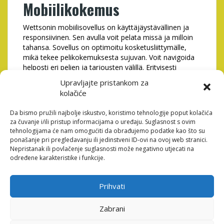
Mobiilikokemus
Wettsonin mobiilisovellus on käyttäjäystävällinen ja
responsiivinen. Sen avulla voit pelata missä ja milloin
tahansa. Sovellus on optimoitu kosketusliittymälle,
mikä tekee pelikokemuksesta sujuvan. Voit navigoida
helposti eri pelien ja tarjousten välillä. Erityisesti
mobiilikäyttöön suunnitellut pelit latautuvat nopeasti,
Upravljajte pristankom za
mikä on tärkeää pelaajille, jotka pelaavat liikkeellä.
kolačiće
Rahansiirrot ja
Da bismo pružili najbolje iskustvo, koristimo tehnologije poput kolačića
Maksuvaihtoehdot
za čuvanje i/ili pristup informacijama o uređaju. Suglasnost s ovim
tehnologijama će nam omogućiti da obrađujemo podatke kao što su
ponašanje pri pregledavanju ili jedinstveni ID-ovi na ovoj web stranici.
Wettson tarjoaa useita turvallisia maksuvaihtoehtoja
Nepristanak ili povlačenje suglasnosti može negativno utjecati na
rahansiirtoihin:
određene karakteristike i funkcije.
Luottokortit:
Visa ja Mastercard hyväksytään.
Verkkopankkimaksut:
Suomalaiset
Prihvati
verkkopankit ovat käytettävissä.
Elektroniset lompakot:
PayPal ja Skrill
Zabrani
tarjoavat nopeita ja turvallisia vaihtoehtoja.