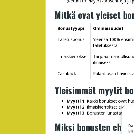
(Return to Player) -prosentteja ja
Mitkä ovat yleiset bo
Bonustyyppi
Ominaisuudet
Talletusbonus
Yleensä 100% ensim
talletuksesta
Ilmaiskierrokset
Tarjoaa mahdollisuu
ilmaiseksi
Cashback
Palaat osan häviöistä
Yleisimmät myytit bo
Myytti 1:
Kaikki bonukset ovat hu
Myytti 2:
Ilmaiskierrokset eivät voi
Myytti 3:
Bonusten lunastaminen o
Miksi bonusten ehdoist
Da 
i/i