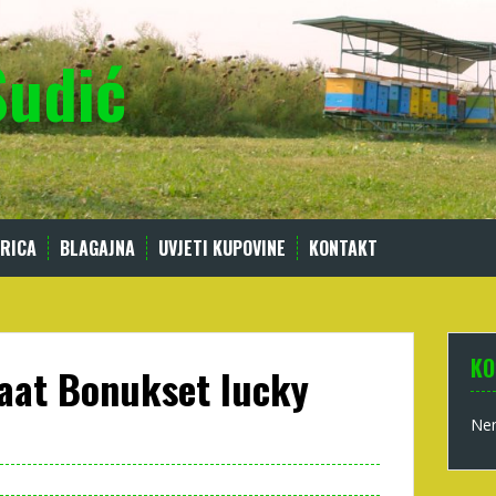
Sudić
RICA
BLAGAJNA
UVJETI KUPOVINE
KONTAKT
KO
aat Bonukset lucky
Nem