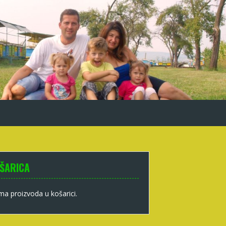
ŠARICA
a proizvoda u košarici.