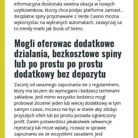
informacyjna doskonala swietna okazja w nowych
uzytkownikow, ktorzy chca podjac platforme zamiast…
Bezplatne spiny przyznawane z Verde Casino mozna
wykorzystac na wybranych automatach, zazwyczaj sa
to trendy marki jak Book of Sirens.
Mogli oferowac dodatkowe
dzialania, bezkosztowe spiny
lub po prostu po prostu
dodatkowy bez depozytu
Zacznij od uwaznego zapoznania sie z regulaminem,
ktory ma laczem do wymogami i bedziesz terminami
zakladow. Jesli mimo wszystko bedziesz mogl
probowal zlozenie jeden lub wiecej dodatkowy w tym
samym czasie, mozesz nie byc w stanie aby zdobyc
przyszlych ofert lub po prostu posiada ograniczony
profil. Zanim potwierdzisz jakakolwiek sekwencje
rejestracji lub moze wplaty, rozwaz w sprawie
zapoznaniu sie ze wszystkimi zasadami. Jesli