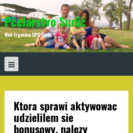
Skip
to
content
Pčelarstvo Sudić
Web trgovina OPG Sudić
Ktora sprawi aktywowac
udzielilem sie
bonusowy, nalezy