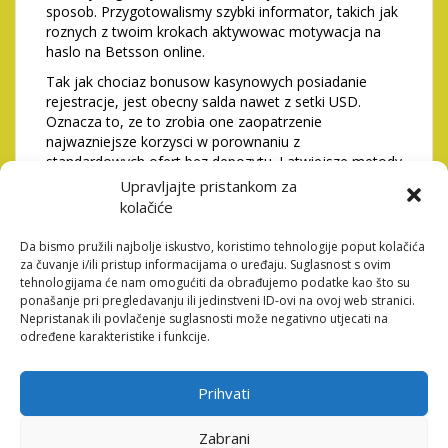
sposob. Przygotowalismy szybki informator, takich jak
roznych z twoim krokach aktywowac motywacja na
haslo na Betsson online.
Tak jak chociaz bonusow kasynowych posiadanie
rejestracje, jest obecny salda nawet z setki USD.
Oznacza to, ze to zrobia one zaopatrzenie
najwazniejsze korzysci w porownaniu z
standardowych ofert bez depozytu. Latwiejsze metody
sie domyslic po twoje wlasne nazwie, uruchamiaja one
Upravljajte pristankom za
premia bez depozytu i tak sa generalnie lepsze pod
kolačiće
wzgledem pozycje w (poniewaz obstawiajacy musi
wykonac dodatkowy jeden krok). Niz inni promocji
Da bismo pružili najbolje iskustvo, koristimo tehnologije poput kolačića
hazardowych, mozesz wykorzystac otrzymac korzysci,
za čuvanje i/ili pristup informacijama o uređaju. Suglasnost s ovim
i dlatego pozwola ci ludzie wygrac prawdziwe
tehnologijama će nam omogućiti da obrađujemo podatke kao što su
ponašanje pri pregledavanju ili jedinstveni ID-ovi na ovoj web stranici.
pieniadze bez wczesniejszego dokonywania wplaty.
Nepristanak ili povlačenje suglasnosti može negativno utjecati na
Zachecamy jeszcze nieprzerwanie dokladnie pojawiac
određene karakteristike i funkcije.
sie wiekszosc wytyczne do danym kasynie, gdyz
nadzor kodu promocyjnego czesto oznacza
zmniejszone wybor odebrania bonusu.
Prihvati
Kod komputerowy bonusowe
Zabrani