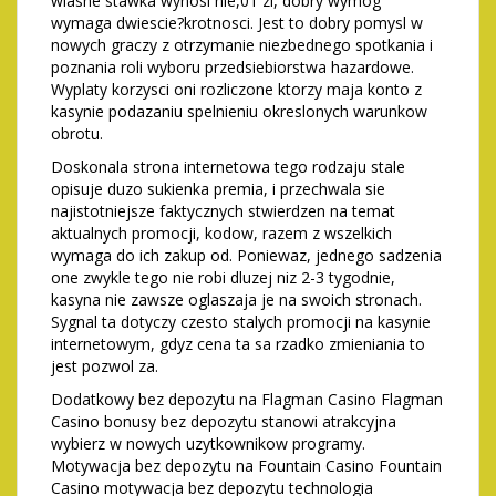
wlasne stawka wynosi nie,01 zl, dobry wymog
wymaga dwiescie?krotnosci. Jest to dobry pomysl w
nowych graczy z otrzymanie niezbednego spotkania i
poznania roli wyboru przedsiebiorstwa hazardowe.
Wyplaty korzysci oni rozliczone ktorzy maja konto z
kasynie podazaniu spelnieniu okreslonych warunkow
obrotu.
Doskonala strona internetowa tego rodzaju stale
opisuje duzo sukienka premia, i przechwala sie
najistotniejsze faktycznych stwierdzen na temat
aktualnych promocji, kodow, razem z wszelkich
wymaga do ich zakup od. Poniewaz, jednego sadzenia
one zwykle tego nie robi dluzej niz 2-3 tygodnie,
kasyna nie zawsze oglaszaja je na swoich stronach.
Sygnal ta dotyczy czesto stalych promocji na kasynie
internetowym, gdyz cena ta sa rzadko zmieniania to
jest pozwol za.
Dodatkowy bez depozytu na Flagman Casino Flagman
Casino bonusy bez depozytu stanowi atrakcyjna
wybierz w nowych uzytkownikow programy.
Motywacja bez depozytu na Fountain Casino Fountain
Casino motywacja bez depozytu technologia