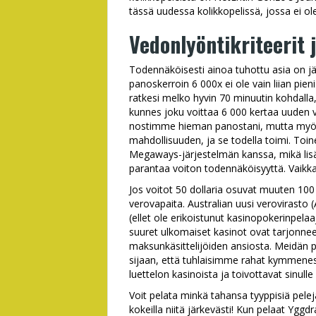
tässä uudessa kolikkopelissä, jossa ei ole 
Vedonlyöntikriteerit j
Todennäköisesti ainoa tuhottu asia on jät
panoskerroin 6 000x ei ole vain liian pien
ratkesi melko hyvin 70 minuutin kohdalla,
kunnes joku voittaa 6 000 kertaa uuden v
nostimme hieman panostani, mutta myös
mahdollisuuden, ja se todella toimi. Toin
Megaways-järjestelmän kanssa, mikä lisää 
parantaa voiton todennäköisyyttä. Vaikka
Jos voitot 50 dollaria osuvat muuten 100 
verovapaita. Australian uusi verovirasto 
(ellet ole erikoistunut kasinopokerinpela
suuret ulkomaiset kasinot ovat tarjonn
maksunkäsittelijöiden ansiosta. Meidän pit
sijaan, että tuhlaisimme rahat kymmenes
luettelon kasinoista ja toivottavat sinull
Voit pelata minkä tahansa tyyppisiä pelej
kokeilla niitä järkevästi! Kun pelaat Yggd