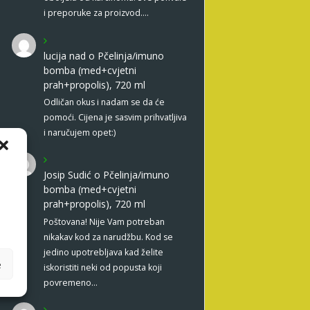
i preporuke za proizvod.…
lucija nad
o
Pčelinja/imuno
bomba (med+cvjetni
prah+propolis), 720 ml
Odličan okus i nadam se da će
pomoći. Cijena je sasvim prihvatljiva
i naručujem opet:)
Josip Sudić
o
Pčelinja/imuno
bomba (med+cvjetni
prah+propolis), 720 ml
Poštovana! Nije Vam potreban
nikakav kod za narudžbu. Kod se
jedino upotrebljava kad želite
e
iskoristiti neki od popusta koji
povremeno…