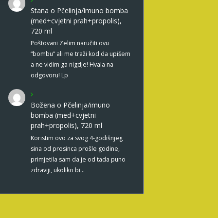
Stana
o
Pčelinja/imuno bomba
(med+cvjetni prah+propolis),
720 ml
Poštovani Zelim naručiti ovu
“bombu” ali me traži kod da upišem
a ne vidim ga nigdje! Hvala na
odgovoru! Lp
Božena
o
Pčelinja/imuno
bomba (med+cvjetni
prah+propolis), 720 ml
Koristim ovo za svog 4-godišnjeg
sina od prosinca prošle godine,
primjetila sam da je od tada puno
zdraviji, ukoliko bi…