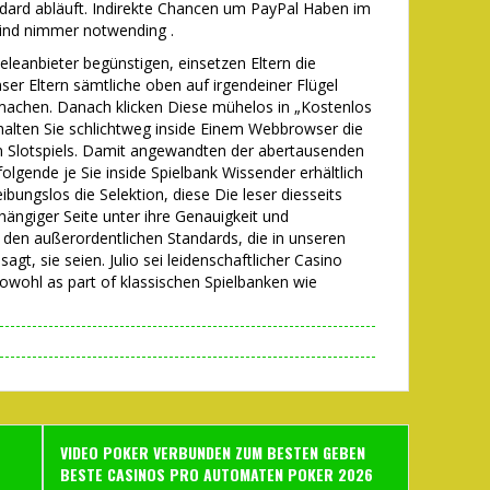
ndard abläuft. Indirekte Chancen um PayPal Haben im
sind nimmer notwending .
eleanbieter begünstigen, einsetzen Eltern die
ser Eltern sämtliche oben auf irgendeiner Flügel
 machen. Danach klicken Diese mühelos in „Kostenlos
alten Sie schlichtweg inside Einem Webbrowser die
en Slotspiels. Damit angewandten der abertausenden
olgende je Sie inside Spielbank Wissender erhältlich
ibungslos die Selektion, diese Die leser diesseits
bhängiger Seite unter ihre Genauigkeit und
n den außerordentlichen Standards, die in unseren
agt, sie seien. Julio sei leidenschaftlicher Casino
sowohl as part of klassischen Spielbanken wie
VIDEO POKER VERBUNDEN ZUM BESTEN GEBEN
BESTE CASINOS PRO AUTOMATEN POKER 2026