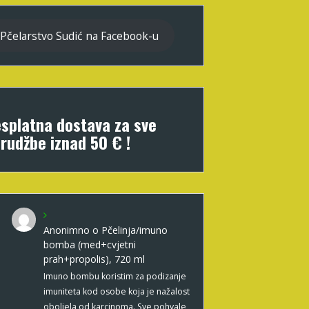
Pčelarstvo Sudić na Facebook-u
splatna dostava za sve
rudžbe iznad 50 € !
Anonimno
o
Pčelinja/imuno
bomba (med+cvjetni
prah+propolis), 720 ml
Imuno bombu koristim za podizanje
imuniteta kod osobe koja je nažalost
oboljela od karcinoma. Sve pohvale