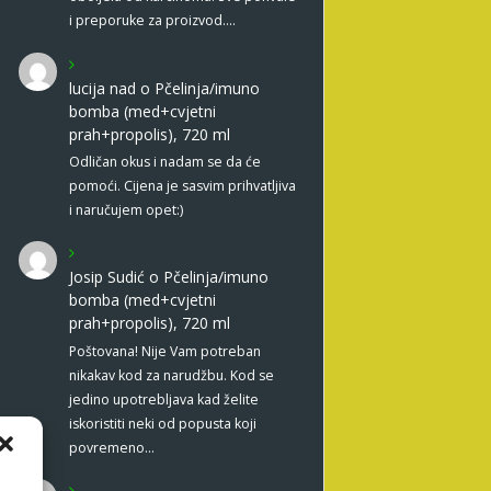
i preporuke za proizvod.…
lucija nad
o
Pčelinja/imuno
bomba (med+cvjetni
prah+propolis), 720 ml
Odličan okus i nadam se da će
pomoći. Cijena je sasvim prihvatljiva
i naručujem opet:)
Josip Sudić
o
Pčelinja/imuno
bomba (med+cvjetni
prah+propolis), 720 ml
Poštovana! Nije Vam potreban
nikakav kod za narudžbu. Kod se
jedino upotrebljava kad želite
iskoristiti neki od popusta koji
povremeno…