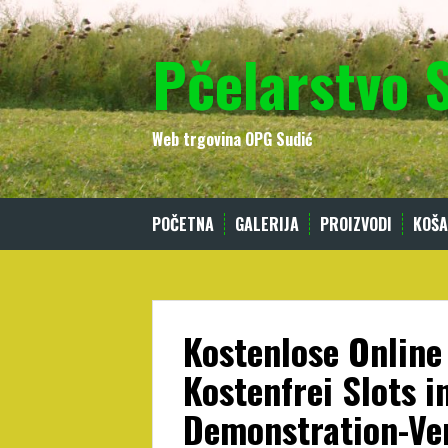
Skip
to
Pčelarstvo 
content
Web trgovina OPG Sudić
POČETNA
GALERIJA
PROIZVODI
KOŠA
Kostenlose Online
Kostenfrei Slots in
Demonstration-Ve