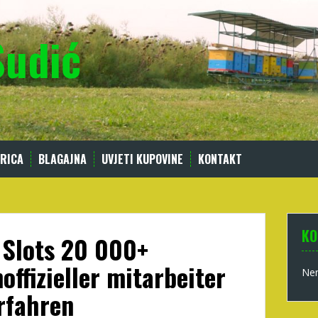
Sudić
RICA
BLAGAJNA
UVJETI KUPOVINE
KONTAKT
KO
 Slots 20 000+
offizieller mitarbeiter
Nem
rfahren