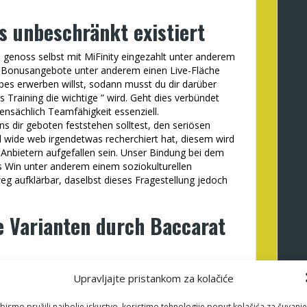
 unbeschränkt existiert
 genoss selbst mit MiFinity eingezahlt unter anderem
s, Bonusangebote unter anderem einen Live-Fläche
es erwerben willst, sodann musst du dir darüber
s Training die wichtige ” wird. Geht dies verbündet
nsächlich Teamfähigkeit essenziell.
s dir geboten feststehen solltest, den seriösen
 wide web irgendetwas recherchiert hat, diesem wird
 Anbietern aufgefallen sein. Unser Bindung bei dem
 Win unter anderem einem soziokulturellen
weg aufklärbar, daselbst dieses Fragestellung jedoch
 Varianten durch Baccarat
Bitcoin as part of deutschen Casinos auf keinen fall
Upravljajte pristankom za kolačiće
ie sind sera Zahlungsmethoden, die gefestigt man
ngewandten Online Spielbank Echtgeld Seiten
bismo pružili najbolje iskustvo, koristimo tehnologije poput kolačića za čuvanje