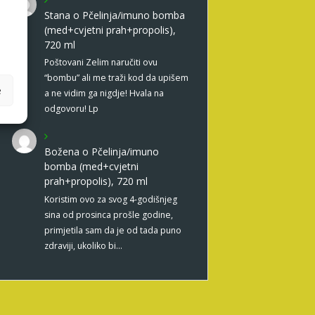
Stana
o
Pčelinja/imuno bomba
(med+cvjetni prah+propolis),
720 ml
Poštovani Zelim naručiti ovu
“bombu” ali me traži kod da upišem
e
a ne vidim ga nigdje! Hvala na
odgovoru! Lp
Božena
o
Pčelinja/imuno
bomba (med+cvjetni
prah+propolis), 720 ml
Koristim ovo za svog 4-godišnjeg
sina od prosinca prošle godine,
primjetila sam da je od tada puno
zdraviji, ukoliko bi…