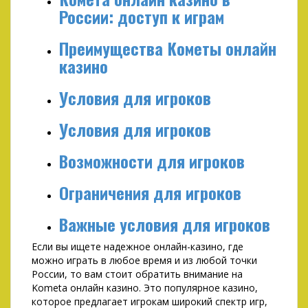
России: доступ к играм
Преимущества Кометы онлайн
казино
Условия для игроков
Условия для игроков
Возможности для игроков
Ограничения для игроков
Важные условия для игроков
Если вы ищете надежное онлайн-казино, где
можно играть в любое время и из любой точки
России, то вам стоит обратить внимание на
Kometa онлайн казино. Это популярное казино,
которое предлагает игрокам широкий спектр игр,