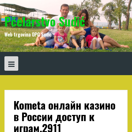
Skip
to
content
Pčelarstvo Sudić
Web trgovina OPG Sudić
Kometa онлайн казино
в России доступ к
играм.2911