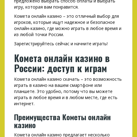
предложено выбрать способ оплаты и выбрать
игру, которая вам понравится.
Комета онлайн казино – это отличный выбор для
игроков, которые ищут надежное и безопасное
онлайн-казино, где можно играть в любое время и
из любой точки России.
Зарегистрируйтесь сейчас и начните играть!
Комета онлайн казино в
России: доступ к играм
Комета онлайн казино скачать – это возможность
играть в казино на вашем смартфоне или
планшете. Это удобно, потому что вы можете
играть в любое время и в любом месте, где есть
интернет.
Преимущества Кометы онлайн
казино
Комета онлайн казино предлагает несколько