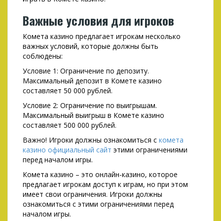
Важные условия для игроков
Комета казино предлагает игрокам несколько
важных условий, которые должны быть
соблюдены:
Условие 1: Ограничение по депозиту.
Максимальный депозит в Комете казино
составляет 50 000 рублей.
Условие 2: Ограничение по выигрышам.
Максимальный выигрыш в Комете казино
составляет 500 000 рублей.
Важно! Игроки должны ознакомиться с
комета
казино официальный сайт
этими ограничениями
перед началом игры.
Комета казино – это онлайн-казино, которое
предлагает игрокам доступ к играм, но при этом
имеет свои ограничения. Игроки должны
ознакомиться с этими ограничениями перед
началом игры.