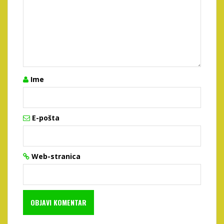
Ime
E-pošta
Web-stranica