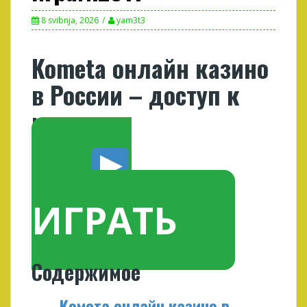
8 svibnja, 2026
yam3t3
Kometa онлайн казино
в России – доступ к
играм
ИГРАТЬ
Содержимое
Комета онлайн казино в