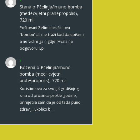
Stana
o
Pčelinja/imuno bomba
(med+cvjetni prah+propolis),
720 ml
Poštovani Zelim naručiti ovu
“bombu” ali me traži kod da upišem
a ne vidim ga nigdje! Hvala na
odgovoru! Lp
Božena
o
Pčelinja/imuno
bomba (med+cvjetni
prah+propolis), 720 ml
Koristim ovo za svog 4-godišnjeg
sina od prosinca prošle godine,
primjetila sam da je od tada puno
zdraviji, ukoliko bi…