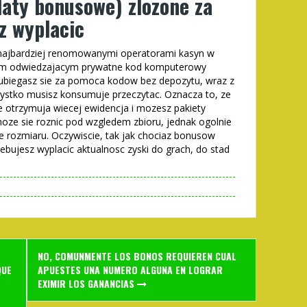
laty bonusowe) zlozone za
 wyplacic
najbardziej renomowanymi operatorami kasyn w
zym odwiedzajacym prywatne kod komputerowy
 ubiegasz sie za pomoca kodow bez depozytu, wraz z
zystko musisz konsumuje przeczytac. Oznacza to, ze
 otrzymuja wiecej ewidencja i mozesz pakiety
oze sie roznic pod wzgledem zbioru, jednak ogolnie
ie rozmiaru. Oczywiscie, tak jak chociaz bonusow
bujesz wyplacic aktualnosc zyski do grach, do stad
NO, COMUNMENTE LOS BONOS REQUIEREN CUAL
QUE
APUESTES UNA NUMERO ALGUNA EN LOGRAR
EXIMIR LOS GANANCIAS