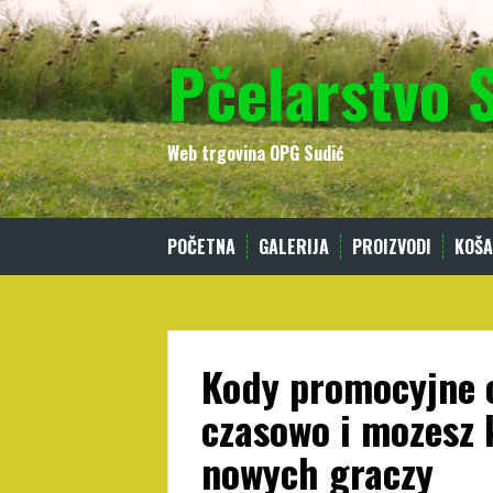
Skip
to
Pčelarstvo 
content
Web trgovina OPG Sudić
POČETNA
GALERIJA
PROIZVODI
KOŠA
Kody promocyjne o
czasowo i mozesz k
nowych graczy