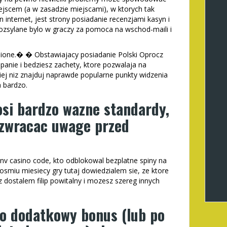
jscem (a w zasadzie miejscami), w ktorych tak
 internet, jest strony posiadanie recenzjami kasyn i
ozsylane bylo w graczy za pomoca na wschod-maili i
nione.� � Obstawiajacy posiadanie Polski Oprocz
anie i bedziesz zachety, ktore pozwalaja na
ej niz znajduj naprawde popularne punkty widzenia
a bardzo.
osi bardzo wazne standardy,
y zwracac uwage przed
 nv casino code, kto odblokowal bezplatne spiny na
osmiu miesiecy gry tutaj dowiedzialem sie, ze ktore
 dostalem filip powitalny i mozesz szereg innych
do dodatkowy bonus (lub po