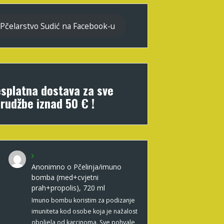
Pčelarstvo Sudić na Facebook-u
splatna dostava za sve
rudžbe iznad 50 € !
Anonimno
o
Pčelinja/imuno
bomba (med+cvjetni
prah+propolis), 720 ml
Imuno bombu koristim za podizanje
imuniteta kod osobe koja je nažalost
oboljela od karcinoma. Sve pohvale