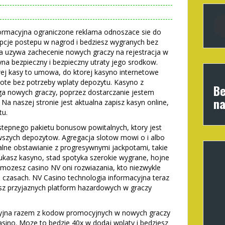
formacyjna ograniczone reklama odnoszace sie do
pcje postepu w nagrod i bedziesz wygranych bez
a uzywa zachecenie nowych graczy na rejestracja w
yna bezpieczny i bezpieczny utraty jego srodkow.
ej kasy to umowa, do ktorej kasyno internetowe
te bez potrzeby wplaty depozytu. Kasyno z
Be
ga nowych graczy, poprzez dostarczanie jestem
na
 naszej stronie jest aktualna zapisz kasyn online,
tu.
epnego pakietu bonusow powitalnych, ktory jest
wszych depozytow. Agregacja slotow mowi o i albo
alne obstawianie z progresywnymi jackpotami, takie
ukasz kasyno, stad spotyka szerokie wygrane, hojne
i mozesz casino NV oni rozwiazania, kto niezwykle
 czasach. NV Casino technologia informacyjna teraz
sz przyjaznych platform hazardowych w graczy
cyjna razem z kodow promocyjnych w nowych graczy
ino. Moze to bedzie 40x w dodaj wplaty i bedziesz