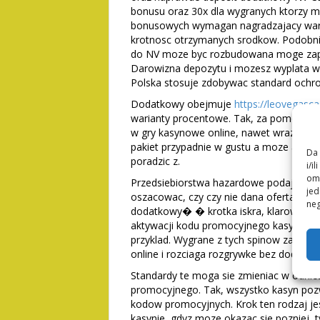
bonusu oraz 30x dla wygranych ktorzy 
bonusowych wymagan nagradzajacy warun
krotnosc otrzymanych srodkow. Podobnie 
do NV moze byc rozbudowana moge zapew
Darowizna depozytu i mozesz wyplata wy
Polska stosuje zdobywac standard ochro
Dodatkowy obejmuje
https://leovegasc
warianty procentowe. Tak, za pomoca p
w gry kasynowe online, nawet wraz z ty
pakiet przypadnie w gustu a moze amato
Da 
poradzic z.
i/i
omo
Przedsiebiorstwa hazardowe podaja siec
jed
oszacowac, czy czy nie dana oferta fakty
neg
dodatkowy� � krotka iskra, klarowne wy
aktywacji kodu promocyjnego kasyno prz
przyklad. Wygrane z tych spinow zawsze c
online i rozciaga rozgrywke bez dodatk
Standardy te moga sie zmieniac w odnies
promocyjnego. Tak, wszystko kasyn poz
kodow promocyjnych. Krok ten rodzaj jes
kasynie, gdyz moze okazac sie pozniej