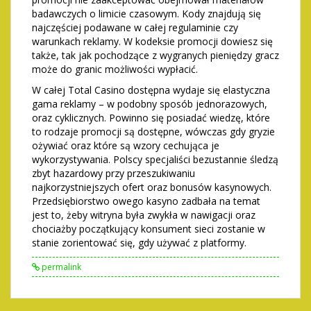
badawczych o limicie czasowym. Kody znajdują się
najczęściej podawane w całej regulaminie czy
warunkach reklamy. W kodeksie promocji dowiesz się
także, tak jak pochodzące z wygranych pieniędzy gracz
może do granic możliwości wypłacić.
W całej Total Casino dostępna wydaje się elastyczna
gama reklamy – w podobny sposób jednorazowych,
oraz cyklicznych. Powinno się posiadać wiedzę, które
to rodzaje promocji są dostępne, wówczas gdy gryzie
ożywiać oraz które są wzory cechująca je
wykorzystywania. Polscy specjaliści bezustannie śledzą
zbyt hazardowy przy przeszukiwaniu
najkorzystniejszych ofert oraz bonusów kasynowych.
Przedsiębiorstwo owego kasyno zadbała na temat
jest to, żeby witryna była zwykła w nawigacji oraz
chociażby początkujący konsument sieci zostanie w
stanie zorientować się, gdy używać z platformy.
permalink