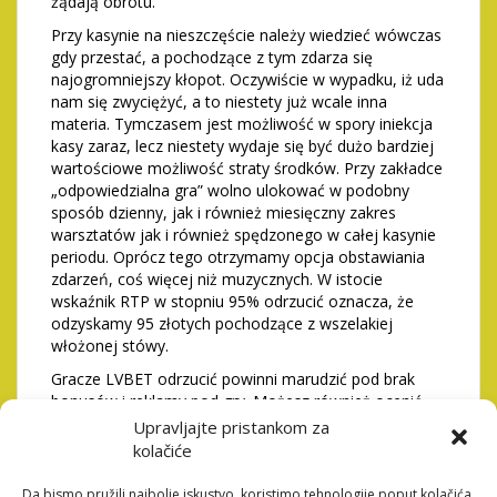
żądają obrotu.
Przy kasynie na nieszczęście należy wiedzieć wówczas
gdy przestać, a pochodzące z tym zdarza się
najogromniejszy kłopot. Oczywiście w wypadku, iż uda
nam się zwyciężyć, a to niestety już wcale inna
materia. Tymczasem jest możliwość w spory iniekcja
kasy zaraz, lecz niestety wydaje się być dużo bardziej
wartościowe możliwość straty środków. Przy zakładce
„odpowiedzialna gra” wolno ulokować w podobny
sposób dzienny, jak i również miesięczny zakres
warsztatów jak i również spędzonego w całej kasynie
periodu. Oprócz tego otrzymamy opcja obstawiania
zdarzeń, coś więcej niż muzycznych. W istocie
wskaźnik RTP w stopniu 95% odrzucić oznacza, że
odzyskamy 95 złotych pochodzące z wszelakiej
włożonej stówy.
Gracze LVBET odrzucić powinni marudzić pod brak
bonusów i reklamy pod gry. Możesz również ocenić
skutki ostatnich konsol lub gawędę warsztatów. Już
Upravljajte pristankom za
przy stabilnej propozycji bukmachera nie ma
kolačiće
jakiejkolwiek ofert dedykowanej zakładom w rozrywki
karciane. Po kalendarzu wolno wybrać dzień,
Da bismo pružili najbolje iskustvo, koristimo tehnologije poput kolačića