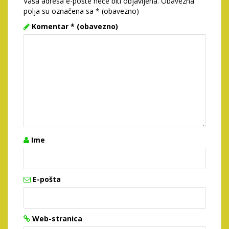
Vaša adresa e-pošte neće biti objavljena.
Obavezna
polja su označena sa
* (obavezno)
Komentar
* (obavezno)
Ime
E-pošta
Web-stranica