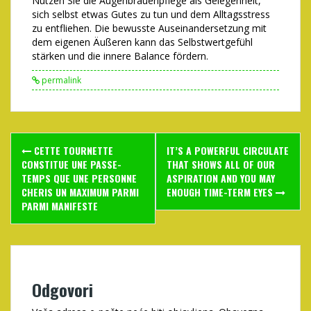
Nutzen Sie die Augenbrauenpflege als Gelegenheit,
sich selbst etwas Gutes zu tun und dem Alltagsstress
zu entfliehen. Die bewusste Auseinandersetzung mit
dem eigenen Äußeren kann das Selbstwertgefühl
stärken und die innere Balance fördern.
permalink
Post
CETTE TOURNETTE
IT’S A POWERFUL CIRCULATE
navigation
CONSTITUE UNE PASSE-
THAT SHOWS ALL OF OUR
TEMPS QUE UNE PERSONNE
ASPIRATION AND YOU MAY
CHERIS UN MAXIMUM PARMI
ENOUGH TIME-TERM EYES
PARMI MANIFESTE
Odgovori