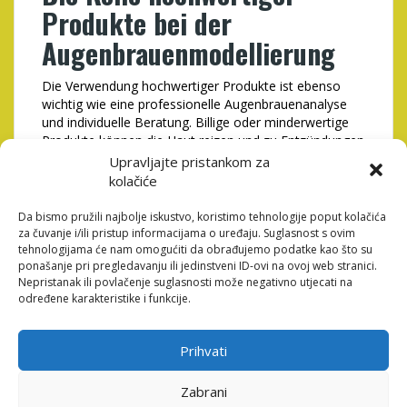
Produkte bei der
Augenbrauenmodellierung
Die Verwendung hochwertiger Produkte ist ebenso
wichtig wie eine professionelle Augenbrauenanalyse
und individuelle Beratung. Billige oder minderwertige
Produkte können die Haut reizen und zu Entzündungen
führen. Hochwertige Produkte enthalten Inhaltsstoffe,
Upravljajte pristankom za
die die Haut pflegen und schützen, während sie
kolačiće
gleichzeitig eine präzise und langanhaltende
Modellierung ermöglichen. Dazu gehören spezielle
Da bismo pružili najbolje iskustvo, koristimo tehnologije poput kolačića
Augenbrauenstifte, -puder, -gele und -pinsel, die auf
za čuvanje i/ili pristup informacijama o uređaju. Suglasnost s ovim
die individuellen Bedürfnisse der Augenbrauen
tehnologijama će nam omogućiti da obrađujemo podatke kao što su
ponašanje pri pregledavanju ili jedinstveni ID-ovi na ovoj web stranici.
abgestimmt sind.
Nepristanak ili povlačenje suglasnosti može negativno utjecati na
određene karakteristike i funkcije.
Die Auswahl der richtigen Produkte
für Ihren Hauttyp
Prihvati
Bei der Auswahl der richtigen Produkte ist es wichtig,
den eigenen Hauttyp zu berücksichtigen. Menschen mit
Zabrani
empfindlicher Haut sollten auf Produkte ohne