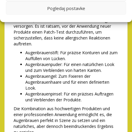
Duftstoffe und Alkohol achten. Für fettige Haut eignen
Pogledaj postavke
sich ölfreie Produkte, die die Poren nicht verstopfen.
Trockene Haut profitiert von feuchtigkeitsspendenden
Produkten, die die Haut mit ausreichend Feuchtigkeit
versorgen. Es ist ratsam, vor der Anwendung neuer
Produkte einen Patch-Test durchzuführen, um
sicherzustellen, dass keine allergischen Reaktionen
auftreten.
Augenbrauenstift: Für präzise Konturen und zum
Auffüllen von Lücken.
Augenbrauenpuder: Für einen natürlichen Look
und zum Verblenden von harten Kanten.
Augenbrauengel: Zum Fixieren der
Augenbrauenhaare und für einen definierten
Look.
Augenbrauenpinsel: Für ein präzises Auftragen
und Verblenden der Produkte.
Die Kombination aus hochwertigen Produkten und
einer professionellen Anwendung ermöglicht es, die
Augenbrauen perfekt in Szene zu setzen und ein
natürliches, aber dennoch beeindruckendes Ergebnis