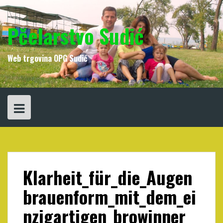
Skip
to
content
Pčelarstvo Sudić
Web trgovina OPG Sudić
Klarheit_für_die_Augen
brauenform_mit_dem_ei
nzigartigen_browinner_