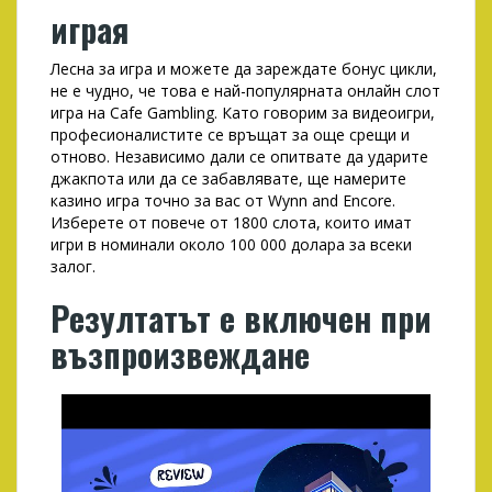
играя
Лесна за игра и можете да зареждате бонус цикли,
не е чудно, че това е най-популярната онлайн слот
игра на Cafe Gambling. Като говорим за видеоигри,
професионалистите се връщат за още срещи и
отново. Независимо дали се опитвате да ударите
джакпота или да се забавлявате, ще намерите
казино игра точно за вас от Wynn and Encore.
Изберете от повече от 1800 слота, които имат
игри в номинали около 100 000 долара за всеки
залог.
Резултатът е включен при
възпроизвеждане