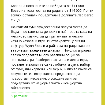
Браво на поканените за победата от $11 000!
Браво на този гост за наградата от $14 000! Почти
всички останали победители в долината Лас Вегас
също.
По-големи суми чуждестранна валута могат да
бъдат поставени за депозит в най-новата каса на
местното казино, за да притежавате местни
казино хазартни игри. Инсталирайте целия ни
софтуер Wynn Slots и играйте за награди, както и
за големия ежедневен джакпот. Няколко игрални
етажа предлагат много различни опции за
настолни игри. Разберете активна и лесна игра,
поставете залозите си на любимата сума, набор
от суми, или червени, или черни, и вижте какви са
резултатите. Покер залата продължава да
предоставя несравнимо усещане за игра,
подчертано от неформалната и комфортна
обстановка.
permalink