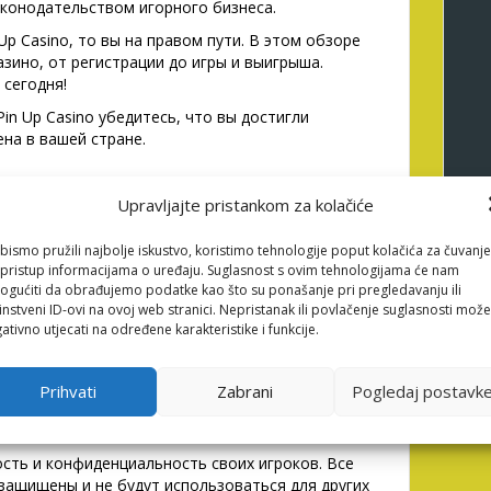
аконодательством игорного бизнеса.
p Casino, то вы на правом пути. В этом обзоре
зино, от регистрации до игры и выигрыша.
 сегодня!
in Up Casino убедитесь, что вы достигли
ена в вашей стране.
ициальный сайт Pin Up
Upravljajte pristankom za kolačiće
bismo pružili najbolje iskustvo, koristimo tehnologije poput kolačića za čuvanje
li pristup informacijama o uređaju. Suglasnost s ovim tehnologijama će nam
gućiti da obrađujemo podatke kao što su ponašanje pri pregledavanju ili
instveni ID-ovi na ovoj web stranici. Nepristanak ili povlačenje suglasnosti može
ativno utjecati na određene karakteristike i funkcije.
ы найдете более 3 000 игр, включая слоты,
се игры имеют высокое качество и обеспечивают
 играть в любое время и из любого места,
Prihvati
Zabrani
Pogledaj postavk
ых устройствах.
ость и конфиденциальность своих игроков. Все
защищены и не будут использоваться для других