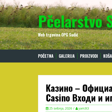
Skip
to
Pčelarstvo 
content
Web trgovina OPG Sudić
POČETNA
GALERIJA
PROIZVODI
KOŠA
Казино – Официа
Casino Входи и и
25 svibnja, 2026
yam3t3