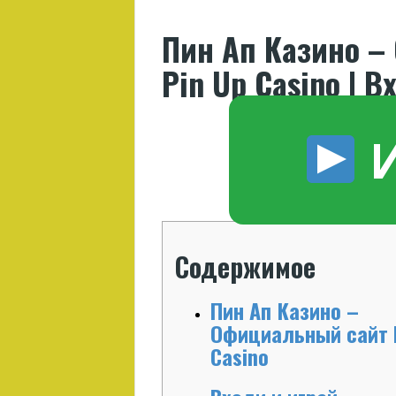
Пин Ап Казино –
Pin Up Casino | В
И
Содержимое
Пин Ап Казино –
Официальный сайт 
Casino