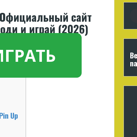
 Официальный сайт
ходи и играй (2026)
ГРАТЬ
Be
na
Pin Up