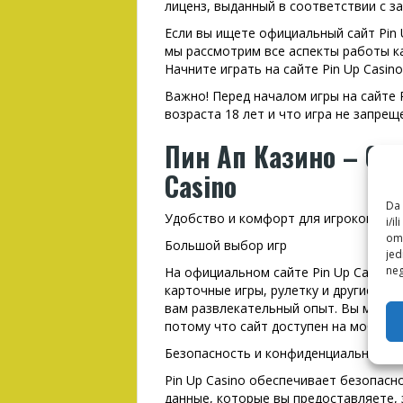
лиценз, выданный в соответствии с з
Если вы ищете официальный сайт Pin U
мы рассмотрим все аспекты работы ка
Начните играть на сайте Pin Up Casino
Важно! Перед началом игры на сайте P
возраста 18 лет и что игра не запрещ
Пин Ап Казино – Оф
Casino
Da 
Удобство и комфорт для игроков
i/i
omo
Большой выбор игр
jed
neg
На официальном сайте Pin Up Casino в
карточные игры, рулетку и другие. В
вам развлекательный опыт. Вы можете
потому что сайт доступен на мобильн
Безопасность и конфиденциальность
Pin Up Casino обеспечивает безопасн
данные, которые вы предоставляете, 