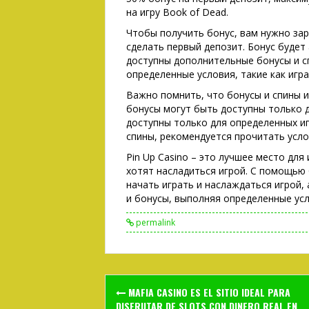
на игру Book of Dead.
Чтобы получить бонус, вам нужно заре
сделать первый депозит. Бонус будет
доступны дополнительные бонусы и с
определенные условия, такие как игра
Важно помнить, что бонусы и спины и
бонусы могут быть доступны только д
доступны только для определенных иг
спины, рекомендуется прочитать усло
Pin Up Casino – это лучшее место дл
хотят насладиться игрой. С помощью
начать играть и наслаждаться игрой
и бонусы, выполняя определенные усл
permalink
Post
MAFIA CASINO ES EL SITIO IDEAL PARA
DISFRUTAR DE SLOTS CON DINERO REAL EN