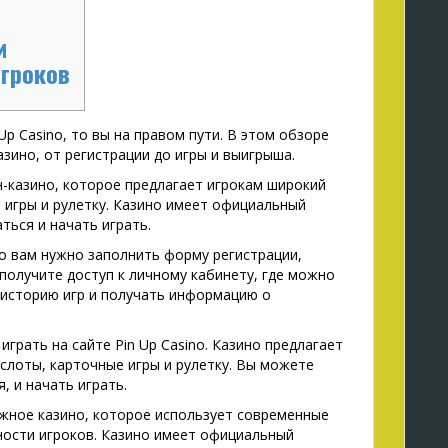
и
гроков
p Casino, то вы на правом пути. В этом обзоре
зино, от регистрации до игры и выигрыша.
йн-казино, которое предлагает игрокам широкий
е игры и рулетку. Казино имеет официальный
ться и начать играть.
ino вам нужно заполнить форму регистрации,
 получите доступ к личному кабинету, где можно
 историю игр и получать информацию о
грать на сайте Pin Up Casino. Казино предлагает
 слоты, карточные игры и рулетку. Вы можете
, и начать играть.
дежное казино, которое использует современные
ности игроков. Казино имеет официальный