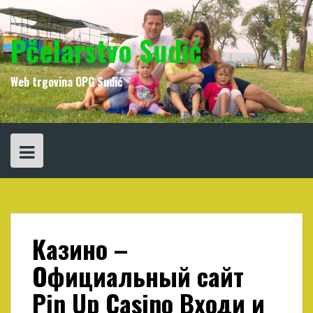
Skip
to
content
Pčelarstvo Sudić
Web trgovina OPG Sudić
Казино –
Официальный сайт
Pin Up Casino Входи и