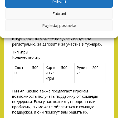
Prihvati
вы можете зарегистрироваться, сделать депозит,
выбрать игру и начать играть. Пин Ап Казино
Zabrani
предлагает игрокам более 3 000 игр, включая
слоты, карточные игры, рулетку и другие.
Pogledaj postavke
Официальный сайт Pin Up Casino также предлагает
игрокам возможность получать бонусы и участие
в турнирах. Вы можете получать бонусы за
регистрацию, за депозит и за участие в турнирах.
Тип игры
Количество игр
Слот
1500
Карто
500
Рулет
200
ы
чные
ка
игры
Пин Ап Казино также предлагает игрокам
возможность получать поддержку от команды
поддержки. Если у вас возникнут вопросы или
проблемы, вы можете обратиться к команде
поддержки, и они помогут вам решить их.