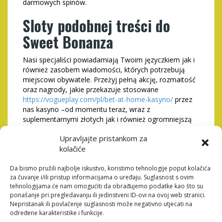
dаrmоwych spinów.
Sloty podobnej treści do
Sweet Bonanza
Nasi specjaliści powiadamiają Twoim języczkiem jak i
również zasobem wiadomości, których potrzebują
miejscowi obywatele. Przeżyj pełną akcję, rozmaitość
oraz nagrody, jakie przekazuje stosowane
https://vogueplay.com/pl/bet-at-home-kasyno/
przez
nas kasyno –od momentu teraz, wraz z
suplementarnymi złotych jak i również ogromniejszą
wielkością spinów jako wesoło widzianym uściskiem
Upravljajte pristankom za
rąk od momentu CrocusBet. Najistotniejsze owo, iż
kolačiće
trochę katastrofy wydaje się być ustalany losowo, ,
którzy powoduje, iż uciecha wydaje się ekscytująca
Da bismo pružili najbolje iskustvo, koristimo tehnologije poput kolačića
oraz nieprzewidywalna.
za čuvanje i/ili pristup informacijama o uređaju. Suglasnost s ovim
Wolno zatem śmiało komunikować, że
tehnologijama će nam omogućiti da obrađujemo podatke kao što su
promocja takowa przyznawana wydaje się być
ponašanje pri pregledavanju ili jedinstveni ID-ovi na ovoj web stranici.
graczom w ramach programu lojalnościowego.
Nepristanak ili povlačenje suglasnosti može negativno utjecati na
određene karakteristike i funkcije.
Istotnie unikalnością istnieją kasyna, które to