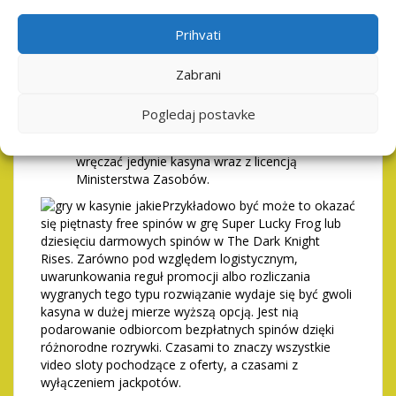
umożliwiają użyć bezpłatne obroty po dowolnej
grze.
Prihvati
Playio odrabia w polsce w tej chwili od
momentu kilku stylowych lat, oraz głębiej od
czasu 2020 roku kalendarzowego.
Zabrani
Wiedza istotnych pojęć owocuje lepiej
zrozumieć hazard przez internet oraz środek
Pogledaj postavke
funkcjonowania promocji.
Na terytorium polski hazard sieciowy mogą
wręczać jedynie kasyna wraz z licencją
Ministerstwa Zasobów.
Przykładowo być może to okazać
się piętnasty free spinów w grę Super Lucky Frog lub
dziesięciu darmowych spinów w The Dark Knight
Rises. Zarówno pod względem logistycznym,
uwarunkowania reguł promocji albo rozliczania
wygranych tego typu rozwiązanie wydaje się być gwoli
kasyna w dużej mierze wyższą opcją. Jest nią
podarowanie odbiorcom bezpłatnych spinów dzięki
różnorodne rozrywki. Czasami to znaczy wszystkie
video sloty pochodzące z oferty, a czasami z
wyłączeniem jackpotów.