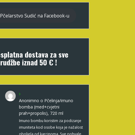
Pčelarstvo Sudić na Facebook-u
splatna dostava za sve
rudžbe iznad 50 € !
Anonimno
o
Pčelinja/imuno
bomba (med+cvjetni
prah+propolis), 720 ml
Imuno bombu koristim za podizanje
imuniteta kod osobe koja je nažalost
oboljela od karcinoma. Sve pohvale