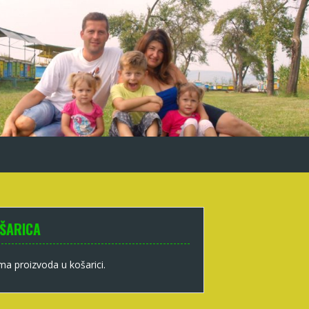
ŠARICA
a proizvoda u košarici.