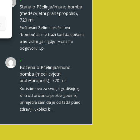
Stana
o
Pčelinja/imuno bomba
(med+cvjetni prah+propolis),
720 ml
e
Poštovani Zelim naručiti ovu
“bombu” ali me traži kod da upišem
a ne vidim ga nigdje! Hvala na
odgovoru! Lp
Božena
o
Pčelinja/imuno
bomba (med+cvjetni
prah+propolis), 720 ml
Koristim ovo za svog 4-godišnjeg
sina od prosinca prošle godine,
primjetila sam da je od tada puno
zdraviji, ukoliko bi…