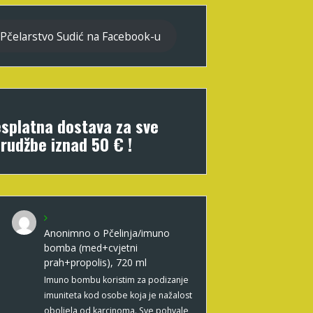
Pčelarstvo Sudić na Facebook-u
splatna dostava za sve
rudžbe iznad 50 € !
Anonimno
o
Pčelinja/imuno
bomba (med+cvjetni
prah+propolis), 720 ml
Imuno bombu koristim za podizanje
imuniteta kod osobe koja je nažalost
oboljela od karcinoma. Sve pohvale