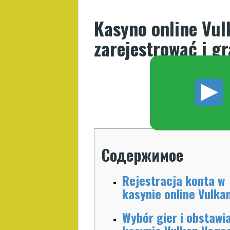
Kasyno online Vul
zarejestrować i g
Содержимое
Rejestracja konta w
kasynie online Vulka
Wybór gier i obstawi