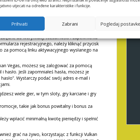
instveni ID-ovi na ovoj web stranici. Nepristanak ili povlačenje suglasnosti može
Vegas, należy się zarejestrować. Proces rejestracji
ativno utjecati na određene karakteristike i funkcije.
ystarczy wejść na stronę kasyna i kliknąć przycisk
łnić formularz rejestracyjny, podając swoje dane
e-mail i hasło.
Prihvati
Zabrani
Pogledaj postavk
ć swoje dane kontaktowe, takie jak numer telefonu i
ezbędne do weryfikacji tożsamości i zapewnienia
mularza rejestracyjnego, należy kliknąć przycisk
onto za pomocą linku aktywacyjnego wysłanego na
Vulkan Vegas, możesz się zalogować za pomocą
l i hasło. Jeśli zapomniałeś hasła, możesz je
hasło”. Wystarczy podać swój adres e-mail i
jami.
ziesz wiele gier, w tym sloty, gry karciane i gry
romocje, takie jak bonus powitalny i bonus za
leży wpłacić minimalną kwotę pieniędzy i spełnić
nież grać na żywo, korzystając z funkcji Vulkan