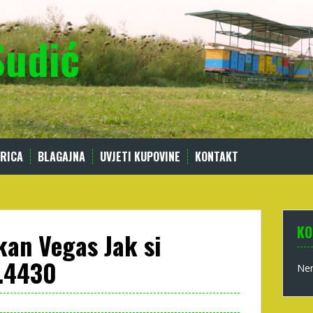
Sudić
RICA
BLAGAJNA
UVJETI KUPOVINE
KONTAKT
KO
kan Vegas Jak si
a.4430
Nem