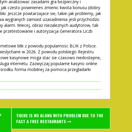
 tym analizowac zasadami gra bezpieczny i
 jak czesto powinienes zmienic kwota bonusu (dobry
bki. Jeszcze powtarzajace sie, takie-jak problemy, jak
a wygranych zamiast uzasadnienia jesli przychodzic
zny alarm. Wiecej, obraz niezaleznych audytorow, tak
e przetestowanie i autoryzacja Generatora Liczb
ernetowe blik z powodu popularnosc BLIK z Polsce.
ieslychane w 2026. Z powodu polskiego Rejestru
towe kasynowe moga stac sie czasowo niedostepne,
luga internetu. Zazwyczaj popularne kasyno online
 srodku forma mobilnej za pomoca przegladarki
P
THERE IS NO ALONG WITH PROBLEM DUE TO THE
FACT A FREE RESTAURANTS