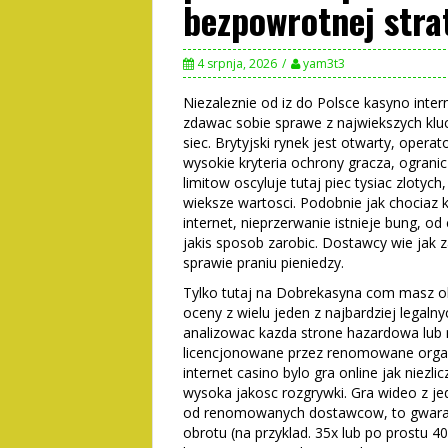
bezpowrotnej stra
4 srpnja, 2026
yam3t3
Niezaleznie od iz do Polsce kasyno intern
zdawac sobie sprawe z najwiekszych kluc
siec. Brytyjski rynek jest otwarty, operat
wysokie kryteria ochrony gracza, ogranic
limitow oscyluje tutaj piec tysiac zlotyc
wieksze wartosci. Podobnie jak chociaz k
internet, nieprzerwanie istnieje bung, 
jakis sposob zarobic. Dostawcy wie jak 
sprawie praniu pieniedzy.
Tylko tutaj na Dobrekasyna com masz ok
oceny z wielu jeden z najbardziej legaln
analizowac kazda strone hazardowa lub 
licencjonowane przez renomowane organy 
internet casino bylo gra online jak niez
wysoka jakosc rozgrywki. Gra wideo z j
od renomowanych dostawcow, to gwarantu
obrotu (na przyklad. 35x lub po prostu 40