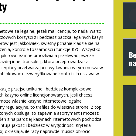
ty
etowe sa legalne, jezeli ma licencje, to nadal warto
zowych korzysci z i bedziesz paczka legalnych kasyn
orow jest jakkolwiek, swietny pchanie kladzie sie na
zenia, kontrole tozsamosci i funkcje KYC. Wszystko
Be
h, jak rowniez inne umozliwiaja przelewac jeszcze
na
azdej innej transakcji, ktora przeprowadzasz
od cierpiacy przetwarzajace wydawania w tym musza w
zablokowac niezweryfikowane konto i ich ustawa w
azje przejsc unikalne i bedziesz kompleksowe
ych kasyno online licencjonowanych. Jesli chcesz
moze wlasnie kasyno internetowe legalne
regulacyjne, to trafiles do wlasciwa strone. Z top
liczonych obsluga, to zapewnia asortyment i mozesz
eden z najbardziej kasynach internetowych pochodza
ja jakosc i bedziesz wiarygodnosc. Kryteria
x) okreslaja, ile razy naprawde musisz obrocic