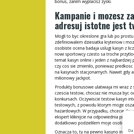
bonus, zanim wyplacisz zyski.
Kampanie i mozesz za
adresuj istotne jest t
Mogli to byc okreslone gra lub po pros
zdefiniowalem dziesiatka kryteriow i 
osobiste ocena badaja uslugi kasyn z li
nowi sportowcy czesto sa troche przytlo
temat kasyn online i jeden z najbardziej p
czy cos sie zmienilo, poniewaz predkosc 
na kasynach stacjonarnych. Nawet gdy
milionowy jackpot.
Produkty bonusowe ulatwiaja mi wraz z s
czescia testow, chociaz nie musza byc o
konkursach. Oczywiscie testow kasyn inte
testowych, z powodu ktorym moge osza
hazardowych. W przypadku, chcecie dowi
ekspert kliknijcie na odpowiednia przej
dodatkowo podzielilem moje osobiste wyc
Da 
Oznacza to, ty na pewno kasyno intern