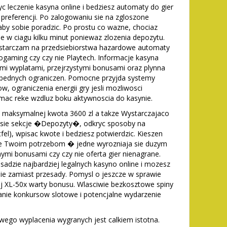
leczenie kasyna online i bedziesz automaty do gier
preferencji. Po zalogowaniu sie na zgloszone
aby sobie poradzic. Po prostu co wazne, chociaz
ie w ciagu kilku minut poniewaz zlozenia depozytu.
ostarczam na przedsiebiorstwa hazardowe automaty
rogaming czy czy nie Playtech. Informacje kasyna
imi wyplatami, przejrzystymi bonusami oraz plynna
zbednych ograniczen. Pomocne przyjda systemy
w, ograniczenia energii gry jesli mozliwosci
mac reke wzdluz boku aktywnoscia do kasynie.
 maksymalnej kwota 3600 zl a takze Wystarczajaco
 sie sekcje �Depozyty�, odkryc sposoby na
tfel), wpisac kwote i bedziesz potwierdzic. Kieszen
oluje Twoim potrzebom � jedne wyrozniaja sie duzym
mi bonusami czy czy nie oferta gier nienagrane.
adzie najbardziej legalnych kasyno online i mozesz
nie zamiast przesady. Pomysl o jeszcze w sprawie
XL-50x warty bonusu. Wlasciwie bezkosztowe spiny
wanie konkursow slotowe i potencjalne wydarzenie
wego wyplacenia wygranych jest calkiem istotna.