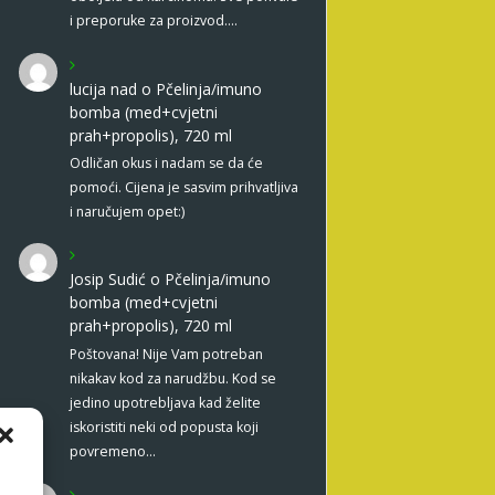
i preporuke za proizvod.…
lucija nad
o
Pčelinja/imuno
bomba (med+cvjetni
prah+propolis), 720 ml
Odličan okus i nadam se da će
pomoći. Cijena je sasvim prihvatljiva
i naručujem opet:)
Josip Sudić
o
Pčelinja/imuno
bomba (med+cvjetni
prah+propolis), 720 ml
Poštovana! Nije Vam potreban
nikakav kod za narudžbu. Kod se
jedino upotrebljava kad želite
iskoristiti neki od popusta koji
povremeno…