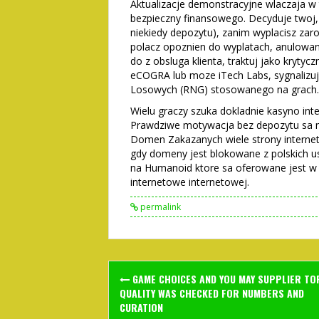
Aktualizacje demonstracyjne wlaczaja w
bezpieczny finansowego. Decyduje twoj,
niekiedy depozytu), zanim wyplacisz zaro
polacz opoznien do wyplatach, anulowani
do z obsluga klienta, traktuj jako krytyc
eCOGRA lub moze iTech Labs, sygnalizuj
Losowych (RNG) stosowanego na grach.
Wielu graczy szuka dokladnie kasyno int
Prawdziwe motywacja bez depozytu sa n
Domen Zakazanych wiele strony interne
gdy domeny jest blokowane z polskich us
na Humanoid ktore sa oferowane jest w
internetowe internetowej.
permalink
Post
GAME CHOICES AND YOU MAY SUPPLIER TO
navigation
QUALITY WAS CHECKED FOR NUMBERS AND
CURATION