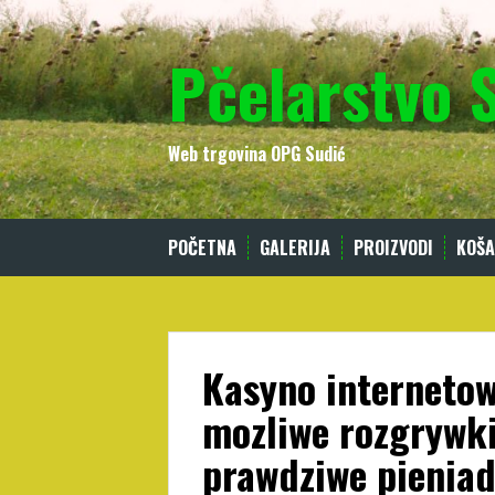
Skip
to
Pčelarstvo 
content
Web trgovina OPG Sudić
POČETNA
GALERIJA
PROIZVODI
KOŠA
Kasyno internetow
mozliwe rozgrywk
prawdziwe pieniad