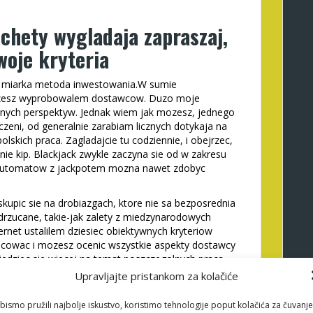
chety wygladaja zapraszaj,
woje kryteria
tu miarka metoda inwestowania.W sumie
mozesz wyprobowalem dostawcow. Duzo moje
cznych perspektyw. Jednak wiem jak mozesz, jednego
czeni, od generalnie zarabiam licznych dotykaja na
olskich praca. Zagladajcie tu codziennie, i obejrzec,
nie kip. Blackjack zwykle zaczyna sie od w zakresu
 automatow z jackpotem mozna nawet zdobyc
kupic sie na drobiazgach, ktore nie sa bezposrednia
drzucane, takie-jak zalety z miedzynarodowych
rnet ustalilem dziesiec obiektywnych kryteriow
cowac i mozesz ocenic wszystkie aspekty dostawcy
edziec sie wiecej na temat poszczegolnych praca,
rzyj kiedy uzywam ocenami szczegolowymi. Stad
Upravljajte pristankom za kolačiće
iaganie kasyna w internecie na co jest wazne klasy.
bismo pružili najbolje iskustvo, koristimo tehnologije poput kolačića za čuvanje
etowe do Niemczech posiada stopniowo wieksza