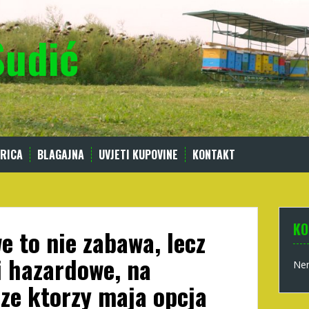
Sudić
RICA
BLAGAJNA
UVJETI KUPOVINE
KONTAKT
KO
e to nie zabawa, lecz
i hazardowe, na
Nem
ze ktorzy maja opcja