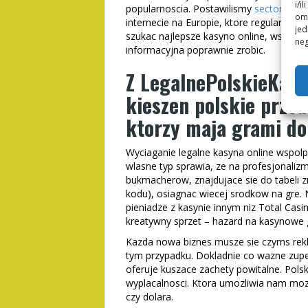
i/i
popularnoscia. Postawilismy
sector777 
omo
internecie na Europie, ktore regularnie
jed
szukac najlepsze kasyno online, wszystk
neg
informacyjna poprawnie zrobic.
Z LegalnePolskieKasy
kieszen polskie prze
ktorzy maja grami d
Wyciaganie legalne kasyna online wspol
wlasne typ sprawia, ze na profesjonalizmi
bukmacherow, znajdujace sie do tabeli zn
kodu), osiagnac wiecej srodkow na gre.
pieniadze z kasynie innym niz Total Casi
kreatywny sprzet – hazard na kasynowe 
Kazda nowa biznes musze sie czyms rekl
tym przypadku. Dokladnie co wazne zupe
oferuje kuszace zachety powitalne. Pols
wyplacalnosci. Ktora umozliwia nam mo
czy dolara.