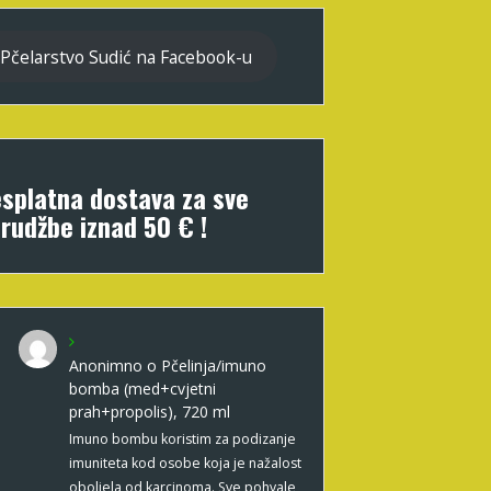
Pčelarstvo Sudić na Facebook-u
splatna dostava za sve
rudžbe iznad 50 € !
Anonimno
o
Pčelinja/imuno
bomba (med+cvjetni
prah+propolis), 720 ml
Imuno bombu koristim za podizanje
imuniteta kod osobe koja je nažalost
oboljela od karcinoma. Sve pohvale