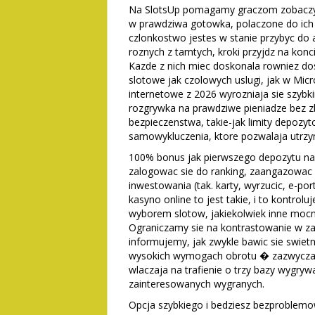
Na SlotsUp pomagamy graczom zobaczyc 
w prawdziwa gotowka, polaczone do ich 
czlonkostwo jestes w stanie przybyc do 
roznych z tamtych, kroki przyjdz na konc
Kazde z nich miec doskonala rowniez d
slotowe jak czolowych uslugi, jak w Mic
internetowe z 2026 wyrozniaja sie szybk
rozgrywka na prawdziwe pieniadze bez 
bezpieczenstwa, takie-jak limity depozyto
samowykluczenia, ktore pozwalaja utrzy
100% bonus jak pierwszego depozytu na
zalogowac sie do ranking, zaangazowac
inwestowania (tak. karty, wyrzucic, e-por
kasyno online to jest takie, i to kontr
wyborem slotow, jakiekolwiek inne mocny
Ograniczamy sie na kontrastowanie w zas
informujemy, jak zwykle bawic sie swiet
wysokich wymogach obrotu � zazwyczaj 
wlaczaja na trafienie o trzy bazy wygry
zainteresowanych wygranych.
Opcja szybkiego i bedziesz bezproblemo