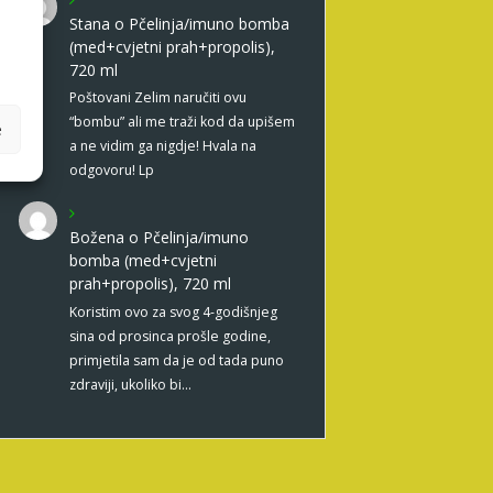
Stana
o
Pčelinja/imuno bomba
(med+cvjetni prah+propolis),
720 ml
Poštovani Zelim naručiti ovu
“bombu” ali me traži kod da upišem
e
a ne vidim ga nigdje! Hvala na
odgovoru! Lp
Božena
o
Pčelinja/imuno
bomba (med+cvjetni
prah+propolis), 720 ml
Koristim ovo za svog 4-godišnjeg
sina od prosinca prošle godine,
primjetila sam da je od tada puno
zdraviji, ukoliko bi…