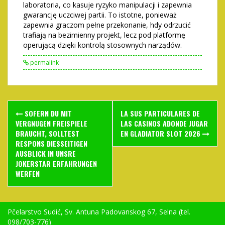
laboratoria, co kasuje ryzyko manipulacji i zapewnia
gwarancję uczciwej partii. To istotne, ponieważ
zapewnia graczom pełne przekonanie, hdy odrzucić
trafiają na bezimienny projekt, lecz pod platformę
operującą dzięki kontrolą stosownych narządów.
permalink
Post
SOFERN DU MIT
LA SUS PARTICULARES DE
navigation
VERGNUGEN FREISPIELE
LAS CASINOS ADONDE JUGAR
BRAUCHT, SOLLTEST
EN GLADIATOR SLOT 2026
RESPONS DIESSEITIGEN
AUSBLICK IN UNSRE
JOKERSTAR ERFAHRUNGEN
WERFEN
Pčelarstvo Sudić, Sv. Antuna Padovanskog 67, Selna (tel.
098/703-776)