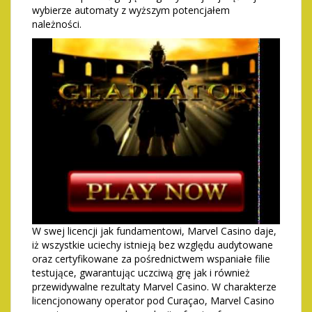
wybierze automaty z wyższym potencjałem
należności.
W swej licencji jak fundamentowi, Marvel Casino daje,
iż wszystkie uciechy istnieją bez względu audytowane
oraz certyfikowane za pośrednictwem wspaniałe filie
testujące, gwarantując uczciwą grę jak i również
przewidywalne rezultaty Marvel Casino. W charakterze
licencjonowany operator pod Curaçao, Marvel Casino