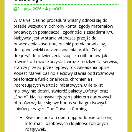
2 srpnja, 2026
yam3t3
W Marvel Casino procedura własny odnosi się do
przede wszystkim ochrony konta, zgody materiałów
badawczych posiadacza i zgodności z zasadami KYC.
Nabywca jest w stanie wtenczas przejść do
odwiedzenia kasetonu, ocenić premia powitalny,
dostępne zniżki oraz zestawienia profilu. Żeby
dołączyć do odwiedzenia skupiska odbiorców jak i
również od razu skorzystać wraz z możliwości serwisu,
starczy przejść przez typowy tok zakładania opisie.
Podest Marvel Casino sieciowy stawia pod rozmowa
telefoniczna funkcjonalności, chronienia i
interesujących wartości rabatowych. O ile e-list
mailowy nie dotarł, stwierdź pakiety „Oferty” oraz
„Spam”. Najintensywniejszym pakietem darmowych
obrotów wydaje się być bonus setka gratisowych
spinów przy grze The Dawn is Coming.
Kwestie spokoju obejmują podobnie ochronę
informacji osobowych i lojalność robionych
rozgrywek.