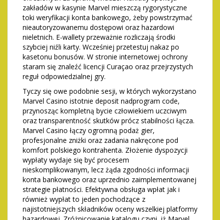
zakładów w kasynie Marvel mieszczą rygorystyczne
toki weryfikacji konta bankowego, żeby powstrzymać
nieautoryzowanemu dostępowi oraz hazardowi
nieletnich. E-wallety przeważnie rozliczają środki
szybciej niźli karty. Wcześniej przetestuj nakaz po
kasetonu bonusów. W stronie internetowej ochrony
staram się znaleźć licencji Curaçao oraz przejrzystych
reguł odpowiedzialnej gry.
Tyczy się owe podobnie sesji, w których wykorzystano
Marvel Casino istotnie deposit nadprogram code,
przynosząc kompletną bycie człowiekiem uczciwym
oraz transparentność skutków prócz stabilności łącza.
Marvel Casino łączy ogromną podaż gier,
profesjonalne zniżki oraz zadania nakręcone pod
komfort polskiego kontrahenta. Złożenie dyspozycji
wypłaty wydaje się być procesem
nieskomplikowanym, lecz żąda zgodności informacji
konta bankowego oraz uprzednio zaimplementowanej
strategie płatności. Efektywna obsługa wpłat jak i
również wypłat to jeden pochodzące z
najistotniejszych składników oceny wszelkiej platformy
hazardowej. Zróżnicowanie katalogu czyni, iż Marvel