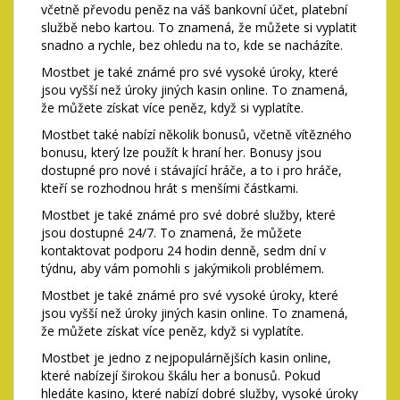
včetně převodu peněz na váš bankovní účet, platební
službě nebo kartou. To znamená, že můžete si vyplatit
snadno a rychle, bez ohledu na to, kde se nacházíte.
Mostbet je také známé pro své vysoké úroky, které
jsou vyšší než úroky jiných kasin online. To znamená,
že můžete získat více peněz, když si vyplatíte.
Mostbet také nabízí několik bonusů, včetně vítězného
bonusu, který lze použít k hraní her. Bonusy jsou
dostupné pro nové i stávající hráče, a to i pro hráče,
kteří se rozhodnou hrát s menšími částkami.
Mostbet je také známé pro své dobré služby, které
jsou dostupné 24/7. To znamená, že můžete
kontaktovat podporu 24 hodin denně, sedm dní v
týdnu, aby vám pomohli s jakýmikoli problémem.
Mostbet je také známé pro své vysoké úroky, které
jsou vyšší než úroky jiných kasin online. To znamená,
že můžete získat více peněz, když si vyplatíte.
Mostbet je jedno z nejpopulárnějších kasin online,
které nabízejí širokou škálu her a bonusů. Pokud
hledáte kasino, které nabízí dobré služby, vysoké úroky