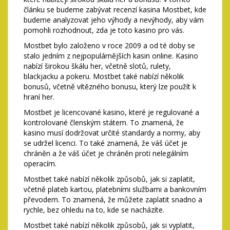
článku se budeme zabývat recenzí kasina Mostbet, kde
budeme analyzovat jeho výhody a nevýhody, aby vám
pomohli rozhodnout, zda je toto kasino pro vás.
Mostbet bylo založeno v roce 2009 a od té doby se
stalo jedním z nejpopulárnějších kasin online. Kasino
nabízí širokou škálu her, včetně slotů, rulety,
blackjacku a pokeru. Mostbet také nabízí několik
bonusů, včetně vítězného bonusu, který lze použít k
hraní her.
Mostbet je licencované kasino, které je regulované a
kontrolované členským státem. To znamená, že
kasino musí dodržovat určité standardy a normy, aby
se udržel licenci. To také znamená, že váš účet je
chráněn a že váš účet je chráněn proti nelegálním
operacím.
Mostbet také nabízí několik způsobů, jak si zaplatit,
včetně plateb kartou, platebními službami a bankovním
převodem. To znamená, že můžete zaplatit snadno a
rychle, bez ohledu na to, kde se nacházíte.
Mostbet také nabízí několik způsobů, jak si vyplatit,