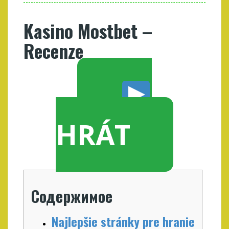
Kasino Mostbet –
Recenze
HRÁT
Содержимое
Najlepšie stránky pre hranie