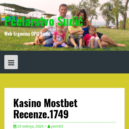
Skip
to
content
Pčelarstvo Sudić
Web trgovina OPG Sudić
Kasino Mostbet
Recenze.1749
20 svibnja, 2026
yam3t3