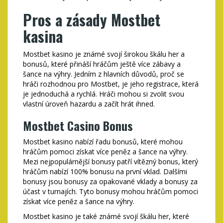
Pros a zásady Mostbet
kasina
Mostbet kasino je známé svojí širokou škálu her a
bonusů, které přináší hráčům ještě více zábavy a
šance na výhry. Jedním z hlavních důvodů, proč se
hráči rozhodnou pro Mostbet, je jeho registrace, která
je jednoduchá a rychlá. Hráči mohou si zvolit svou
vlastní úroveň hazardu a začít hrát ihned.
Mostbet Casino Bonus
Mostbet kasino nabízí řadu bonusů, které mohou
hráčům pomoci získat více peněz a šance na výhry.
Mezi nejpopulárnější bonusy patří vítězný bonus, který
hráčům nabízí 100% bonusu na první vklad. Dalšími
bonusy jsou bonusy za opakované vklady a bonusy za
účast v turnajích. Tyto bonusy mohou hráčům pomoci
získat více peněz a šance na výhry.
Mostbet kasino je také známé svojí škálu her, které