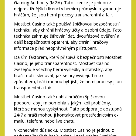
Gaming Authority (MGA). Tato licence je jednou z
nejprestižnějších licencí v herním průmyslu a garantuje
hráčům, že jsou herní procesy transparentní a fair.
Mostbet Casino také používá špičkovou bezpečnostní
techniku, aby chránil hráčovy účty a osobní údaje. Tato
technika zahrnuje šifrování dat, dvoufázové ověření a
další bezpečnostní opatření, aby chránil hráčovy
informace před neoprávněným přístupem.
Dalším faktorem, který přispívá k bezpečnosti Mostbet
Casino, je jeho transparentnost. Mostbet Casino
zveřejňuje všechny herní výsledky a statistiky, aby
hráči mohli sledovat, jak se hry vyvíjejí. Tímto
způsobem, hráči mohou být jistí, že herní procesy jsou
transparentní a fair.
Mostbet Casino také nabízí hráčům špičkovou
podporu, aby jim pomohla s jakýmikoli problémy,
které se mohou vyskytnout. Tato podpora je dostupná
24/7 a hráči mohou ji kontaktovat prostřednictvím e-
mailu, telefonu nebo live chatu.
V konečném důsledku, Mostbet Casino je jednou z