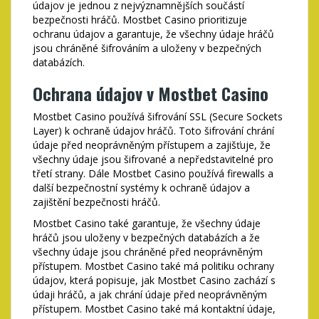
údajov je jednou z nejvýznamnějších součástí
bezpečnosti hráčů. Mostbet Casino prioritizuje
ochranu údajov a garantuje, že všechny údaje hráčů
jsou chráněné šifrováním a uloženy v bezpečných
databázích.
Ochrana údajov v Mostbet Casino
Mostbet Casino používá šifrování SSL (Secure Sockets
Layer) k ochraně údajov hráčů. Toto šifrování chrání
údaje před neoprávněným přístupem a zajišťuje, že
všechny údaje jsou šifrované a nepředstavitelné pro
třetí strany. Dále Mostbet Casino používá firewalls a
další bezpečnostní systémy k ochraně údajov a
zajištění bezpečnosti hráčů.
Mostbet Casino také garantuje, že všechny údaje
hráčů jsou uloženy v bezpečných databázích a že
všechny údaje jsou chráněné před neoprávněným
přístupem. Mostbet Casino také má politiku ochrany
údajov, která popisuje, jak Mostbet Casino zachází s
údaji hráčů, a jak chrání údaje před neoprávněným
přístupem. Mostbet Casino také má kontaktní údaje,