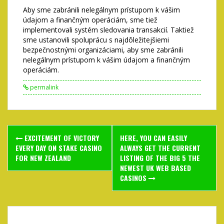
Aby sme zabránili nelegálnym prístupom k vášim
údajom a finančným operáciám, sme tiež
implementovali systém sledovania transakcií. Taktiež
sme ustanovili spoluprácu s najdôležitejšiemi
bezpečnostnými organizáciami, aby sme zabránili
nelegálnym prístupom k vášim údajom a finančným
operáciám.
permalink
Post
EXCITEMENT OF VICTORY
HERE, YOU CAN EASILY
navigation
EVERY DAY ON STAKE CASINO
ALWAYS GET THE CURRENT
FOR NEW ZEALAND
LISTING OF THE BIG 5 THE
NEWEST UK WEB BASED
CASINOS