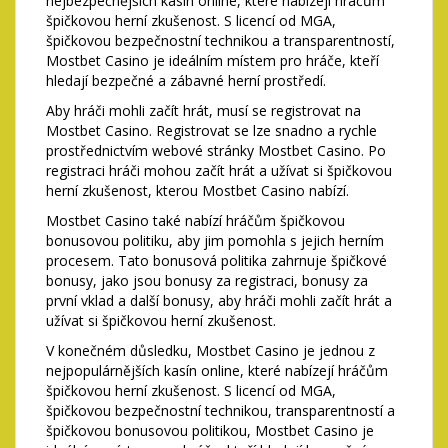
nejbezpečnějších kasín online, které nabízejí hráčům
špičkovou herní zkušenost. S licencí od MGA,
špičkovou bezpečnostní technikou a transparentností,
Mostbet Casino je ideálním místem pro hráče, kteří
hledají bezpečné a zábavné herní prostředí.
Aby hráči mohli začít hrát, musí se registrovat na
Mostbet Casino. Registrovat se lze snadno a rychle
prostřednictvím webové stránky Mostbet Casino. Po
registraci hráči mohou začít hrát a užívat si špičkovou
herní zkušenost, kterou Mostbet Casino nabízí.
Mostbet Casino také nabízí hráčům špičkovou
bonusovou politiku, aby jim pomohla s jejich herním
procesem. Tato bonusová politika zahrnuje špičkové
bonusy, jako jsou bonusy za registraci, bonusy za
první vklad a další bonusy, aby hráči mohli začít hrát a
užívat si špičkovou herní zkušenost.
V konečném důsledku, Mostbet Casino je jednou z
nejpopulárnějších kasín online, které nabízejí hráčům
špičkovou herní zkušenost. S licencí od MGA,
špičkovou bezpečnostní technikou, transparentností a
špičkovou bonusovou politikou, Mostbet Casino je